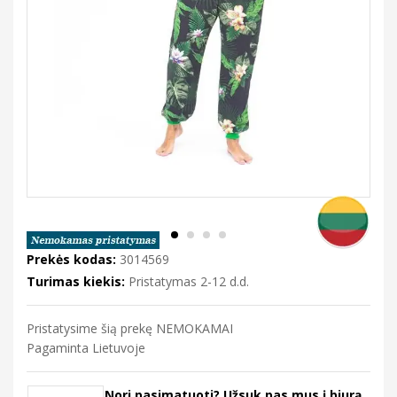
Prekės kodas:
3014569
Turimas kiekis:
Pristatymas 2-12 d.d.
Pristatysime šią prekę NEMOKAMAI
Pagaminta Lietuvoje
Nori pasimatuoti? Užsuk pas mus į biurą