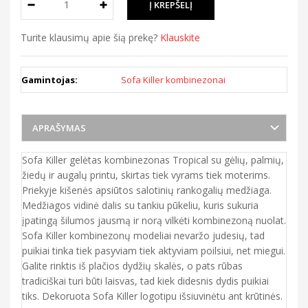
Turite klausimų apie šią prekę?
Klauskite
Gamintojas:
Sofa Killer kombinezonai
APRAŠYMAS
Sofa Killer gelėtas kombinezonas Tropical su gėlių, palmių,
žiedų ir augalų printu, skirtas tiek vyrams tiek moterims.
Priekyje kišenės apsiūtos salotinių rankogalių medžiaga.
Medžiagos vidinė dalis su tankiu pūkeliu, kuris sukuria
įpatingą šilumos jausmą ir norą vilkėti kombinezoną nuolat.
Sofa Killer kombinezonų modeliai nevaržo judesių, tad
puikiai tinka tiek pasyviam tiek aktyviam poilsiui, net miegui.
Galite rinktis iš plačios dydžių skalės, o pats rūbas
tradiciškai turi būti laisvas, tad kiek didesnis dydis puikiai
tiks. Dekoruota Sofa Killer logotipu išsiuvinėtu ant krūtinės.