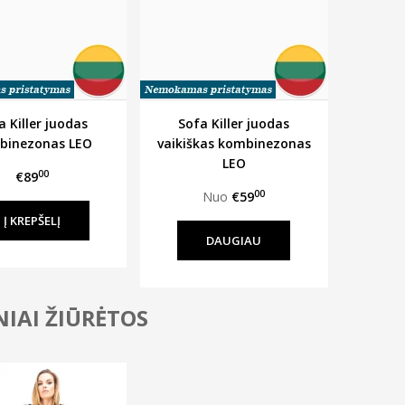
a Killer juodas
Sofa Killer juodas
binezonas LEO
vaikiškas kombinezonas
LEO
00
€89
00
Nuo
€59
DAUGIAU
IAI ŽIŪRĖTOS