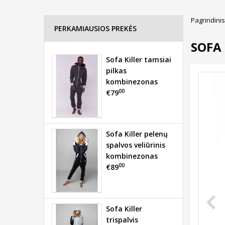
Pagrindinis
PERKAMIAUSIOS PREKĖS
SOFA
Sofa Killer tamsiai
pilkas
kombinezonas
00
€79
Sofa Killer pelenų
spalvos veliūrinis
kombinezonas
00
€89
Sofa Killer
trispalvis