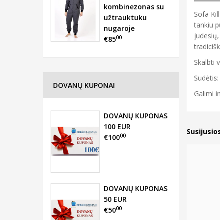
kombinezonas su
Sofa Kil
užtrauktuku
tankiu p
nugaroje
judesių,
00
€85
tradicišk
Skalbti 
Sudėtis:
DOVANŲ KUPONAI
Galimi i
DOVANŲ KUPONAS
100 EUR
Susijusio
00
€100
DOVANŲ KUPONAS
50 EUR
00
€50