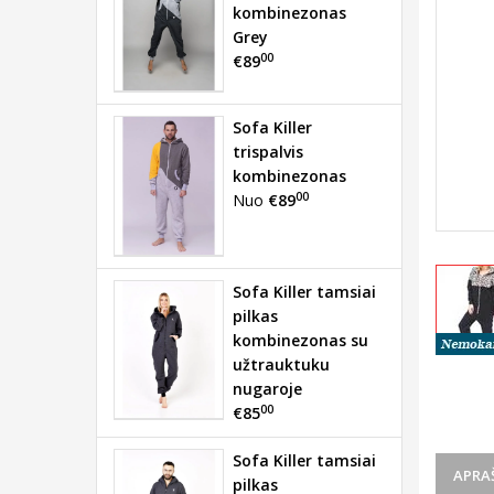
kombinezonas
Grey
00
€89
Sofa Killer
trispalvis
kombinezonas
00
Nuo
€89
Sofa Killer tamsiai
pilkas
kombinezonas su
užtrauktuku
nugaroje
00
€85
Sofa Killer tamsiai
APRA
pilkas