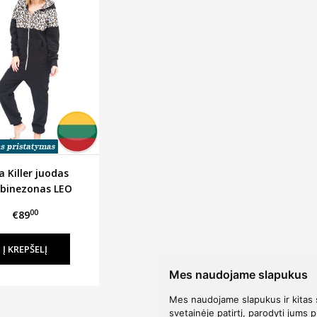
a Killer juodas
binezonas LEO
00
€89
Mes naudojame slapukus
Mes naudojame slapukus ir kitas 
svetainėje patirtį, parodyti jums p