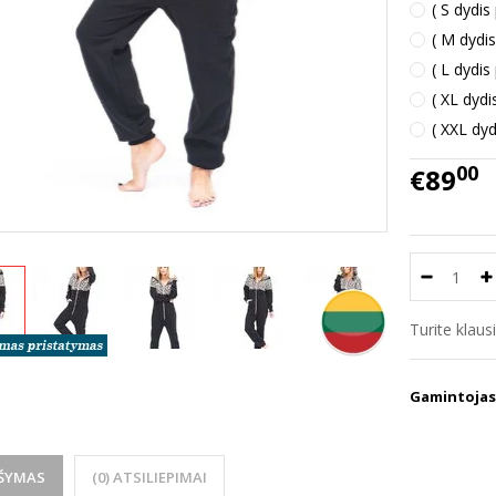
( S dydis
( M dydis
( L dydis
( XL dydi
( XXL dyd
00
€89
Turite klau
Gamintojas
ŠYMAS
(0) ATSILIEPIMAI