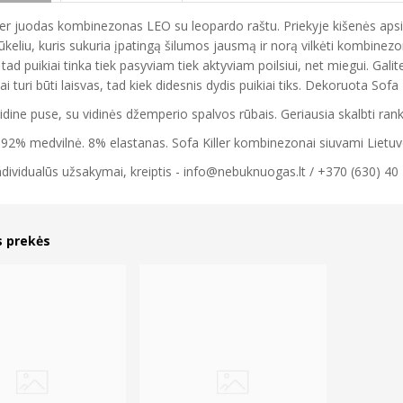
ler juodas kombinezonas LEO su leopardo raštu. Priekyje kišenės aps
ūkeliu, kuris sukuria įpatingą šilumos jausmą ir norą vilkėti kombine
 tad puikiai tinka tiek pasyviam tiek aktyviam poilsiui, net miegui. Galit
ai turi būti laisvas, tad kiek didesnis dydis puikiai tiks. Dekoruota Sofa 
vidine puse, su vidinės džemperio spalvos rūbais. Geriausia skalbti ran
 92% medvilnė. 8% elastanas. Sofa Killer kombinezonai siuvami Lietuvoje
ndividualūs užsakymai, kreiptis - info@nebuknuogas.lt / +370 (630) 40
s prekės