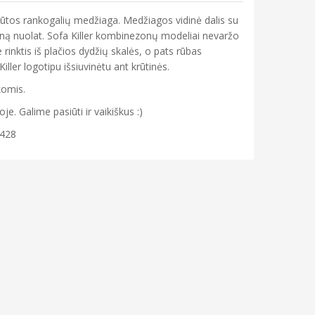
iūtos rankogalių medžiaga. Medžiagos vidinė dalis su
zoną nuolat. Sofa Killer kombinezonų modeliai nevaržo
e rinktis iš plačios dydžių skalės, o pats rūbas
Killer logotipu išsiuvinėtu ant krūtinės.
komis.
. Galime pasiūti ir vaikiškus :)
 428