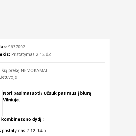
as:
9637002
ekis:
Pristatymas 2-12 d.d.
me šią prekę NEMOKAMAI
ietuvoje
Nori pasimatuoti? Užsuk pas mus į biurą
Vilniuje.
e kombinezono dydį :
s pristatymas 2-12 d.d. )