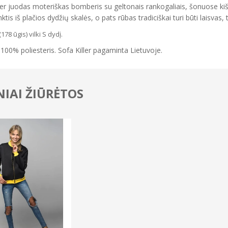
ler juodas moteriškas bomberis su geltonais rankogaliais, šonuose kiš
nktis iš plačios dydžių skalės, o pats rūbas tradiciškai turi būti laisvas, 
178 ūgis) vilki S dydį.
 100% poliesteris. Sofa Killer pagaminta Lietuvoje.
IAI ŽIŪRĖTOS