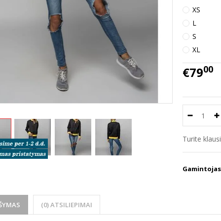
XS
L
S
XL
00
€79
Turite klau
Gamintojas
ŠYMAS
(0) ATSILIEPIMAI