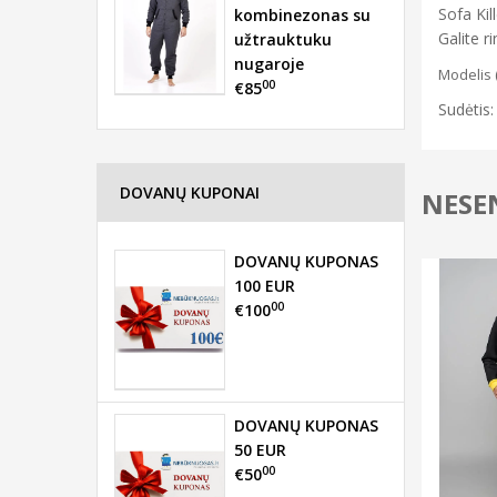
Sofa Kil
kombinezonas su
Galite ri
užtrauktuku
nugaroje
Modelis (
00
€85
Sudėtis:
DOVANŲ KUPONAI
NESEN
DOVANŲ KUPONAS
100 EUR
00
€100
DOVANŲ KUPONAS
50 EUR
00
€50