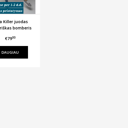
a Killer juodas
riškas bomberis
00
€79
DAUGIAU