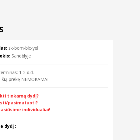
S
as:
sk-bom-blc-yel
ekis:
Sandėlyje
erminas: 1-2 d.d.
me šią prekę NEMOKAMAI
nkti tinkamą dydį?
sti/pasimatuoti?
asiūsime individualiai!
e dydį :