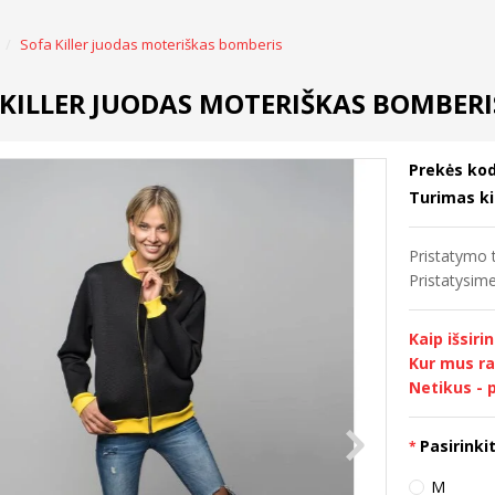
Sofa Killer juodas moteriškas bomberis
 KILLER JUODAS MOTERIŠKAS BOMBERI
Prekės kod
Turimas ki
Pristatymo t
Pristatysi
Kaip išsiri
Kur mus ra
Netikus - p
Pasirinkit
M