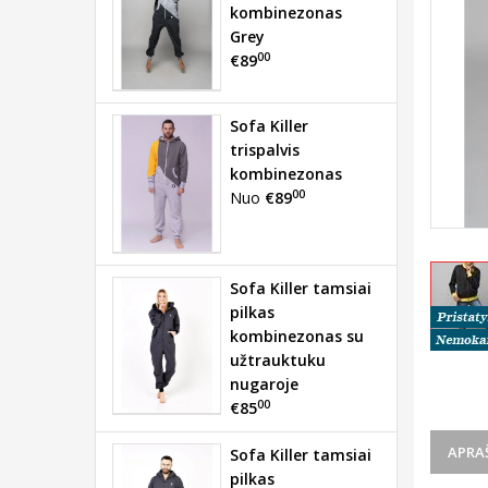
kombinezonas
Grey
00
€89
Sofa Killer
trispalvis
kombinezonas
00
Nuo
€89
Sofa Killer tamsiai
pilkas
kombinezonas su
užtrauktuku
nugaroje
00
€85
APRA
Sofa Killer tamsiai
pilkas