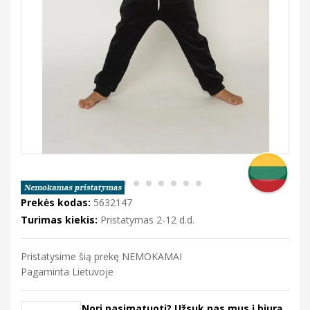
Prekės kodas:
5632147
Turimas kiekis:
Pristatymas 2-12 d.d.
Pristatysime šią prekę NEMOKAMAI
Pagaminta Lietuvoje
Nori pasimatuoti? Užsuk pas mus į biurą