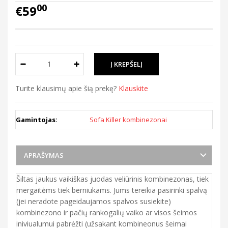
00
€59
Turite klausimų apie šią prekę?
Klauskite
Gamintojas:
Sofa Killer kombinezonai
APRAŠYMAS
Šiltas jaukus vaikiškas juodas veliūrinis kombinezonas, tiek
mergaitėms tiek berniukams. Jums tereikia pasirinki spalvą
(jei neradote pageidaujamos spalvos susiekite)
kombinezono ir pačių rankogalių vaiko ar visos šeimos
iniviualumui pabrėžti (užsakant kombineonus šeimai