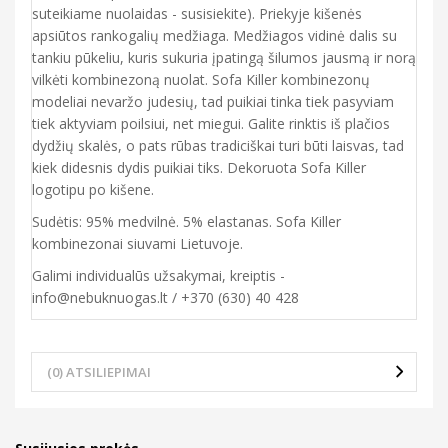
suteikiame nuolaidas - susisiekite). Priekyje kišenės
apsiūtos rankogalių medžiaga. Medžiagos vidinė dalis su
tankiu pūkeliu, kuris sukuria įpatingą šilumos jausmą ir norą
vilkėti kombinezoną nuolat. Sofa Killer kombinezonų
modeliai nevaržo judesių, tad puikiai tinka tiek pasyviam
tiek aktyviam poilsiui, net miegui. Galite rinktis iš plačios
dydžių skalės, o pats rūbas tradiciškai turi būti laisvas, tad
kiek didesnis dydis puikiai tiks. Dekoruota Sofa Killer
logotipu po kišene.
Sudėtis: 95% medvilnė. 5% elastanas. Sofa Killer
kombinezonai siuvami Lietuvoje.
Galimi individualūs užsakymai, kreiptis -
info@nebuknuogas.lt / +370 (630) 40 428
(0) ATSILIEPIMAI