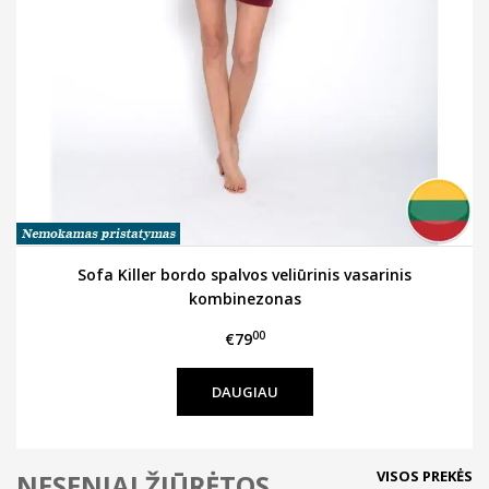
Sofa Killer bordo spalvos veliūrinis vasarinis
kombinezonas
00
€79
DAUGIAU
VISOS PREKĖS
NESENIAI ŽIŪRĖTOS