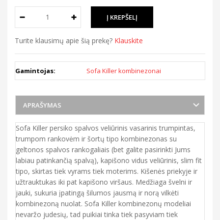
Turite klausimų apie šią prekę?
Klauskite
Gamintojas:
Sofa Killer kombinezonai
APRAŠYMAS
Sofa Killer persiko spalvos veliūrinis vasarinis trumpintas,
trumpom rankovėm ir šortų tipo kombinezonas su
geltonos spalvos rankogaliais (bet galite pasirinkti Jums
labiau patinkančią spalvą), kapišono vidus veliūrinis, slim fit
tipo, skirtas tiek vyrams tiek moterims. Kišenės priekyje ir
užtrauktukas iki pat kapišono viršaus. Medžiaga švelni ir
jauki, sukuria įpatingą šilumos jausmą ir norą vilkėti
kombinezoną nuolat. Sofa Killer kombinezonų modeliai
nevaržo judesių, tad puikiai tinka tiek pasyviam tiek