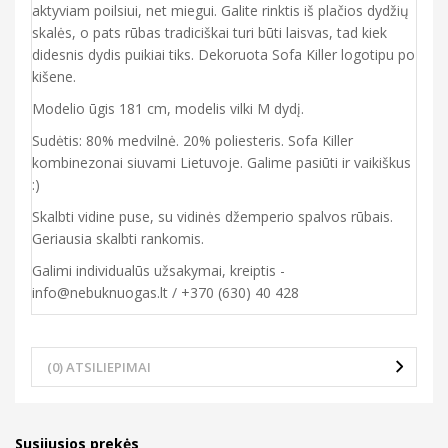
aktyviam poilsiui, net miegui. Galite rinktis iš plačios dydžių
skalės, o pats rūbas tradiciškai turi būti laisvas, tad kiek
didesnis dydis puikiai tiks. Dekoruota Sofa Killer logotipu po
kišene.
Modelio ūgis 181 cm, modelis vilki M dydį.
Sudėtis: 80% medvilnė. 20% poliesteris. Sofa Killer
kombinezonai siuvami Lietuvoje. Galime pasiūti ir vaikiškus
:)
Skalbti vidine puse, su vidinės džemperio spalvos rūbais.
Geriausia skalbti rankomis.
Galimi individualūs užsakymai, kreiptis -
info@nebuknuogas.lt / +370 (630) 40 428
(0) ATSILIEPIMAI
Susijusios prekės