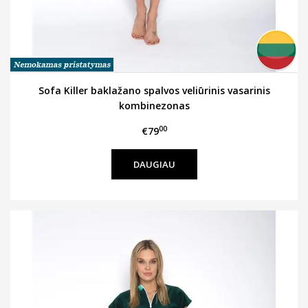
Sofa Killer baklažano spalvos veliūrinis vasarinis
kombinezonas
00
€79
DAUGIAU