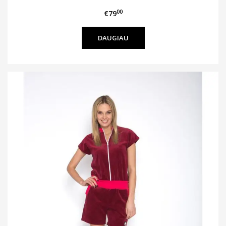
00
€79
DAUGIAU