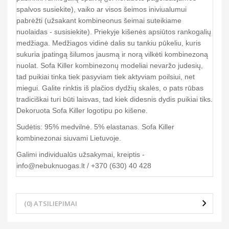
spalvos susiekite), vaiko ar visos šeimos iniviualumui
pabrėžti (užsakant kombineonus šeimai suteikiame
nuolaidas - susisiekite). Priekyje kišenės apsiūtos rankogalių
medžiaga. Medžiagos vidinė dalis su tankiu pūkeliu, kuris
sukuria įpatingą šilumos jausmą ir norą vilkėti kombinezoną
nuolat. Sofa Killer kombinezonų modeliai nevaržo judesių,
tad puikiai tinka tiek pasyviam tiek aktyviam poilsiui, net
miegui. Galite rinktis iš plačios dydžių skalės, o pats rūbas
tradiciškai turi būti laisvas, tad kiek didesnis dydis puikiai tiks.
Dekoruota Sofa Killer logotipu po kišene.
Sudėtis: 95% medvilnė. 5% elastanas. Sofa Killer
kombinezonai siuvami Lietuvoje.
Galimi individualūs užsakymai, kreiptis -
info@nebuknuogas.lt / +370 (630) 40 428
(0) ATSILIEPIMAI