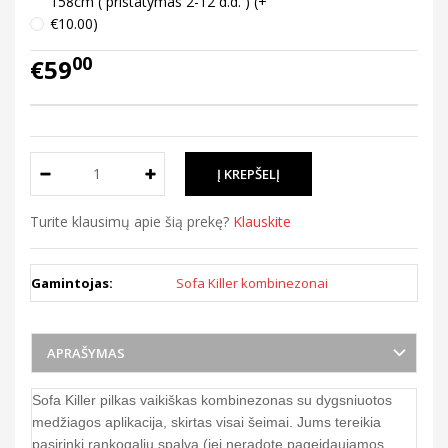
158cm ( pristatymas 2-12 d.d. ) (+
€10.00)
00
€59
Turite klausimų apie šią prekę?
Klauskite
Gamintojas:
Sofa Killer kombinezonai
APRAŠYMAS
Sofa Killer pilkas vaikiškas kombinezonas su dygsniuotos
medžiagos aplikacija, skirtas visai šeimai. Jums tereikia
pasirinki rankogalių spalvą (jei neradote pageidaujamos