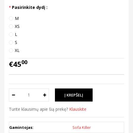
Pasirinkite dydį :
M
XS
L
S
XL
00
€45
Turite klausimų apie šią prekę?
Klauskite
Gamintojas:
Sofa Killer