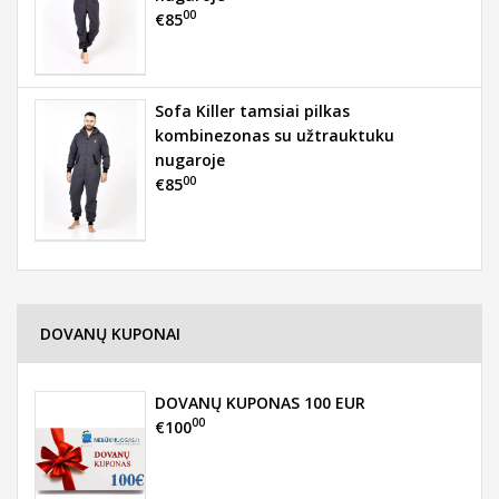
00
€85
Sofa Killer tamsiai pilkas
kombinezonas su užtrauktuku
nugaroje
00
€85
DOVANŲ KUPONAI
DOVANŲ KUPONAS 100 EUR
00
€100