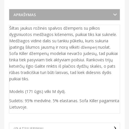
APRAŠYMAS
Šiltas jaukus rožinės spalvos džemperis su pilkos
dygsniuotos medžiagos kišenėmis, puikiai tiks kai suknelė.
Medžiagos vidinė dalis su tankiu pūkeliu, kuris sukuria
įpatingą šilumos jausmą ir norą vilkėti
nuolat.
džemperį
Sofa Killer džemperių modeliai nevaržo judesių, tad puikiai
tinka tiek pasyviam tiek aktyviam poilsiui. Rankovės trijų
ketvirčių ilgio Galite rinktis iš plačios dydžių skalės, o pats
rūbas tradiciškai turi būti laisvas, tad kiek didesnis dydis
puikiai tiks.
Modelis (171 ūgis) vilki M dydį.
Sudėtis: 95% medvilnė. 5% elastanas. Sofa Killer pagaminta
Lietuvoje.
(0) ATSILIEPIMAI