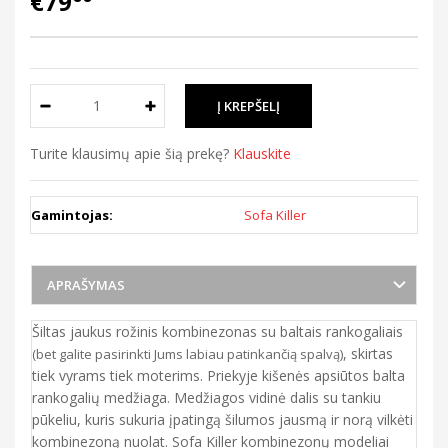
€79
Turite klausimų apie šią prekę?
Klauskite
Gamintojas:
Sofa Killer
APRAŠYMAS
Šiltas jaukus rožinis kombinezonas su baltais rankogaliais
, skirtas
(bet galite pasirinkti Jums labiau patinkančią spalvą)
tiek vyrams tiek moterims. Priekyje kišenės apsiūtos balta
rankogalių medžiaga. Medžiagos vidinė dalis su tankiu
pūkeliu, kuris sukuria įpatingą šilumos jausmą ir norą vilkėti
kombinezoną nuolat. Sofa Killer kombinezonų modeliai