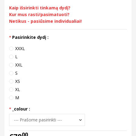
Kaip išsirinkti tinkamą dydį?
Kur mus rasti/pasimatuoti?
Netikus - pasiūsime individualiai!
Pasirinkite dydį :
XXXL
L
XXL
S
XS
XL
M
_colour :
00