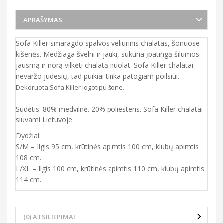
APRAŠYMAS
Sofa Killer smaragdo spalvos veliūrinis chalatas, šonuose
kišenės. Medžiaga švelni ir jauki, sukuria įpatingą šilumos
jausmą ir norą vilkėti chalatą nuolat. Sofa Killer chalatai
nevaržo judesių, tad puikiai tinka patogiam poilsiui.
Dekoruota Sofa Killer logotipu šone.
Sudėtis: 80% medvilnė. 20% poliesteris. Sofa Killer chalatai
siuvami Lietuvoje.
Dydžiai:
S/M – Ilgis 95 cm, krūtinės apimtis 100 cm, klubų apimtis
108 cm.
L/XL – Ilgis 100 cm, krūtinės apimtis 110 cm, klubų apimtis
114 cm.
(0) ATSILIEPIMAI