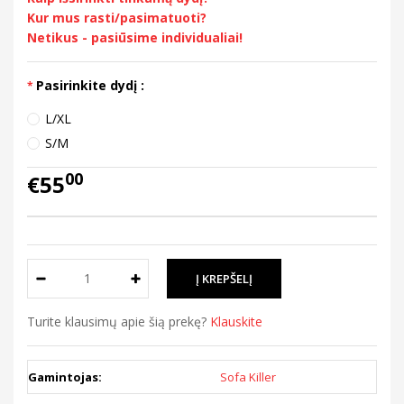
Kur mus rasti/pasimatuoti?
Netikus - pasiūsime individualiai!
Pasirinkite dydį :
L/XL
S/M
00
€55
Turite klausimų apie šią prekę?
Klauskite
Gamintojas:
Sofa Killer