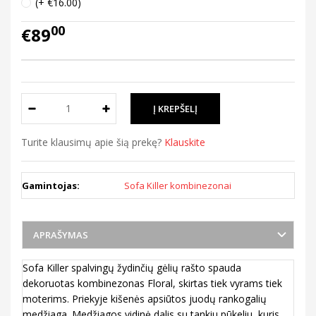
(+ €16.00)
00
€89
Turite klausimų apie šią prekę?
Klauskite
Gamintojas:
Sofa Killer kombinezonai
APRAŠYMAS
Sofa Killer spalvingų žydinčių gėlių rašto spauda
dekoruotas kombinezonas Floral, skirtas tiek vyrams tiek
moterims. Priekyje kišenės apsiūtos juodų rankogalių
medžiaga. Medžiagos vidinė dalis su tankiu pūkeliu, kuris