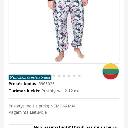
Prekės kodas:
5963023
Turimas kiekis:
Pristatymas 2-12 d.d.
Pristatysime šią prekę NEMOKAMAI
Pagaminta Lietuvoje
Nori pasimatuoti? Užsuk pas mus į biurą