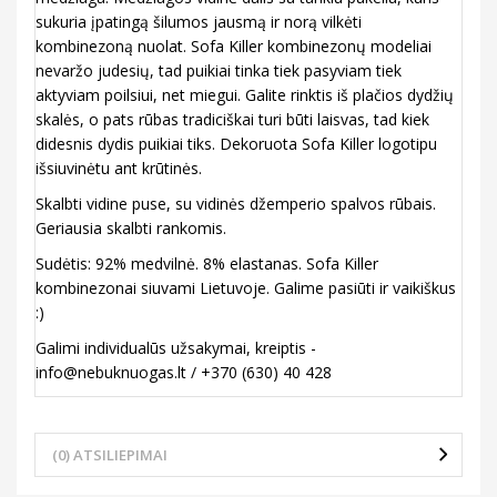
sukuria įpatingą šilumos jausmą ir norą vilkėti
kombinezoną nuolat. Sofa Killer kombinezonų modeliai
nevaržo judesių, tad puikiai tinka tiek pasyviam tiek
aktyviam poilsiui, net miegui. Galite rinktis iš plačios dydžių
skalės, o pats rūbas tradiciškai turi būti laisvas, tad kiek
didesnis dydis puikiai tiks. Dekoruota Sofa Killer logotipu
išsiuvinėtu ant krūtinės.
Skalbti vidine puse, su vidinės džemperio spalvos rūbais.
Geriausia skalbti rankomis.
Sudėtis: 92% medvilnė. 8% elastanas. Sofa Killer
kombinezonai siuvami Lietuvoje. Galime pasiūti ir vaikiškus
:)
Galimi individualūs užsakymai, kreiptis -
info@nebuknuogas.lt / +370 (630) 40 428
(0) ATSILIEPIMAI