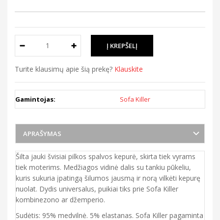
Turite klausimų apie šią prekę?
Klauskite
Gamintojas:
Sofa Killer
APRAŠYMAS
Šilta jauki švisiai pilkos spalvos kepurė, skirta tiek vyrams
tiek moterims. Medžiagos vidinė dalis su tankiu pūkeliu,
kuris sukuria įpatingą šilumos jausmą ir norą vilkėti kepurę
nuolat. Dydis universalus, puikiai tiks prie Sofa Killer
kombinezono ar džemperio.
Sudėtis: 95% medvilnė. 5% elastanas. Sofa Killer pagaminta