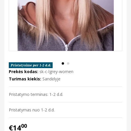
Prekės kodas:
sk-c-lgrey-women
Turimas kiekis:
Sandėlyje
Pristatymo terminas: 1-2 d.d.
Pristatymas nuo 1-2 d.d.
00
€14