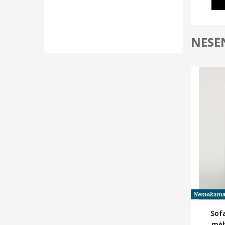
NESEN
Sofa
mėl