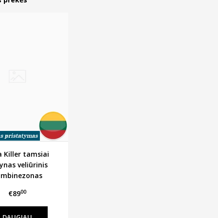
 Killer tamsiai
ynas veliūrinis
ombinezonas
00
€89
DAUGIAU