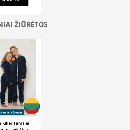
IAI ŽIŪRĖTOS
 Killer tamsiai
ynas vaikiškas