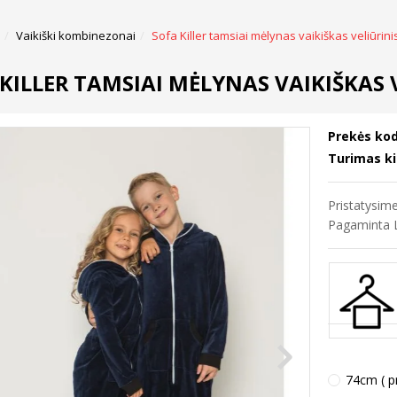
Vaikiški kombinezonai
Sofa Killer tamsiai mėlynas vaikiškas veliūri
 KILLER TAMSIAI MĖLYNAS VAIKIŠKAS
Prekės kod
Turimas ki
Pristatysi
Pagaminta L
74cm ( pr