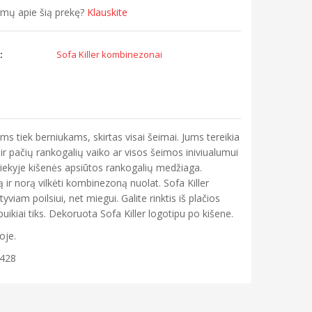
simų apie šią prekę?
Klauskite
:
Sofa Killer kombinezonai
ms tiek berniukams, skirtas visai šeimai. Jums tereikia
r pačių rankogalių vaiko ar visos šeimos iniviualumui
riekyje kišenės apsiūtos rankogalių medžiaga.
 ir norą vilkėti kombinezoną nuolat. Sofa Killer
iam poilsiui, net miegui. Galite rinktis iš plačios
 puikiai tiks. Dekoruota Sofa Killer logotipu po kišene.
oje.
 428