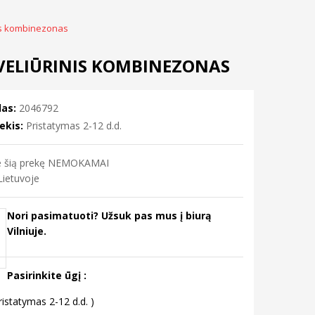
nis kombinezonas
 VELIŪRINIS KOMBINEZONAS
as:
2046792
ekis:
Pristatymas 2-12 d.d.
me šią prekę NEMOKAMAI
ietuvoje
Nori pasimatuoti? Užsuk pas mus į biurą
Vilniuje.
Pasirinkite ūgį :
istatymas 2-12 d.d. )