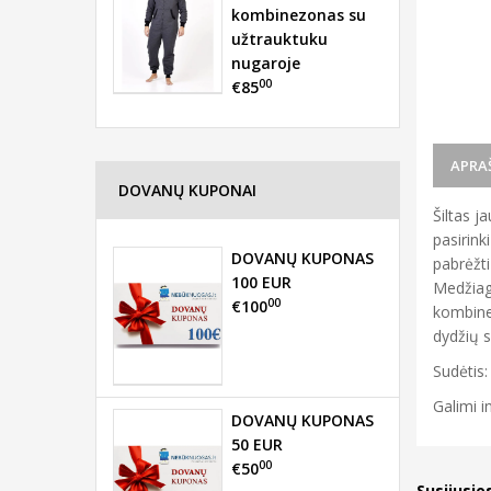
kombinezonas su
užtrauktuku
nugaroje
00
€85
APRA
DOVANŲ KUPONAI
Šiltas j
pasirink
DOVANŲ KUPONAS
pabrėžti
100 EUR
Medžiago
00
€100
kombinez
dydžių s
Sudėtis:
Galimi i
DOVANŲ KUPONAS
50 EUR
00
€50
Susijusio