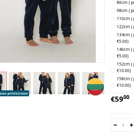
86cm ( pr
98cm ( pr
110cm ( 
122cm ( 
134cm ( p
€5.00)
146cm ( p
€5.00)
152cm ( p
€10.00)
158cm ( p
€10.00)
00
€59