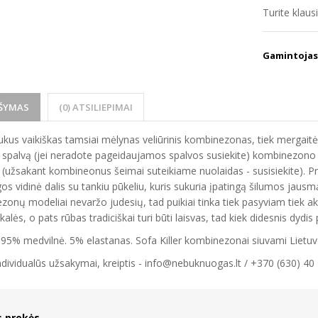
Turite klau
Gamintojas
ŠYMAS
(0) ATSILIEPIMAI
aukus vaikiškas tamsiai mėlynas veliūrinis kombinezonas, tiek mergaitė
i spalvą (jei neradote pageidaujamos spalvos susiekite) kombinezono i
 (užsakant kombineonus šeimai suteikiame nuolaidas - susisiekite). P
s vidinė dalis su tankiu pūkeliu, kuris sukuria įpatingą šilumos jausmą
onų modeliai nevaržo judesių, tad puikiai tinka tiek pasyviam tiek aktyv
kalės, o pats rūbas tradiciškai turi būti laisvas, tad kiek didesnis dydis
 95% medvilnė. 5% elastanas. Sofa Killer kombinezonai siuvami Lietuv
ndividualūs užsakymai, kreiptis - info@nebuknuogas.lt / +370 (630) 40
s prekės