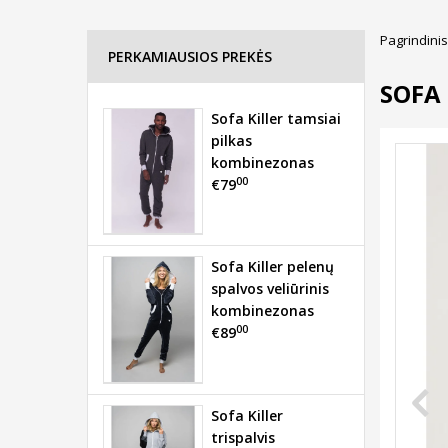
Pagrindinis
PERKAMIAUSIOS PREKĖS
SOFA
Sofa Killer tamsiai
pilkas
kombinezonas
00
€79
Sofa Killer pelenų
spalvos veliūrinis
kombinezonas
00
€89
Sofa Killer
trispalvis