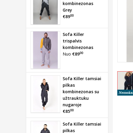
kombinezonas
Grey
00
€89
Sofa Killer
trispalvis
kombinezonas
00
Nuo
€89
Sofa Killer tamsiai
pilkas
kombinezonas su
užtrauktuku
nugaroje
00
€85
Sofa Killer tamsiai
pilkas