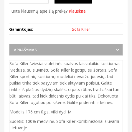
Turite klausimų apie šią prekę?
Klauskite
Gamintojas:
Sofa Killer
APRAŠYMAS
Sofa Killer šviesiai violetinės spalvos laisvalaikio kostiumas
Medusa, su siuvinėtu Sofa Killer logotipu su šortais. Sofa
Killer sportinių kostiumų modeliai nevaržo judesių, tad
puikiai tinka tiek pasyviam tiek aktyviam poilsiui. Galite
rinktis iš plačios dydžių skalės, o pats rūbas tradiciškai turi
būti laisvas, tad kiek didesnis dydis puikiai tiks. Dekoruota
Sofa Killer logotipu po kišene. Galite priderinti ir kelnes.
Modelis 176 cm ūgis, vilki dydi M.
Sudėtis: 100% medvilnė. Sofa Killer kombinezonai siuvami
Lietuvoje.