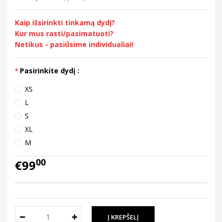
Kaip išsirinkti tinkamą dydį?
Kur mus rasti/pasimatuoti?
Netikus - pasiūsime individualiai!
Pasirinkite dydį :
XS
L
S
XL
M
00
€99