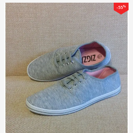
%
-55