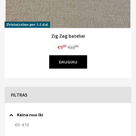
Zig Zag bateliai
99
00
€9
€22
DAUGIAU
FILTRAS
Kaina nuo iki