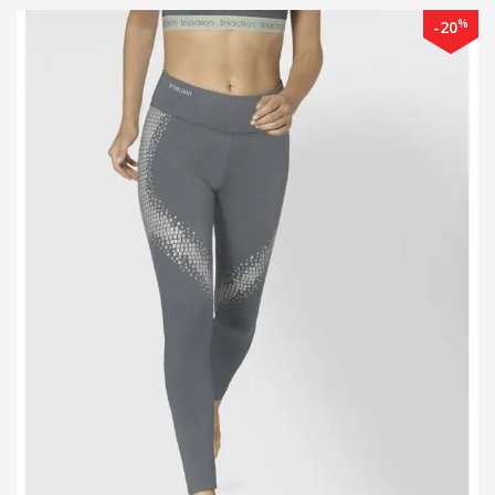
%
-20