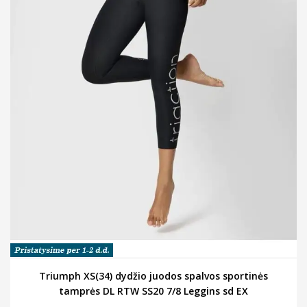
Triumph XS(34) dydžio juodos spalvos sportinės
tamprės DL RTW SS20 7/8 Leggins sd EX