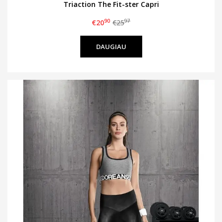
Triaction The Fit-ster Capri
90
97
€20
€25
DAUGIAU