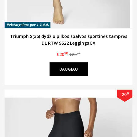
Triumph S(36) dydžio pilkos spalvos sportinės tamprės
DL RTW SS22 Leggings EX
90
97
€20
€25
DAUGIAU
%
-20