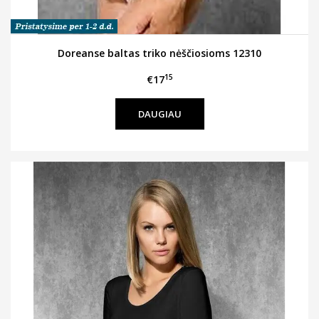
Doreanse baltas triko nėščiosioms 12310
15
€17
DAUGIAU