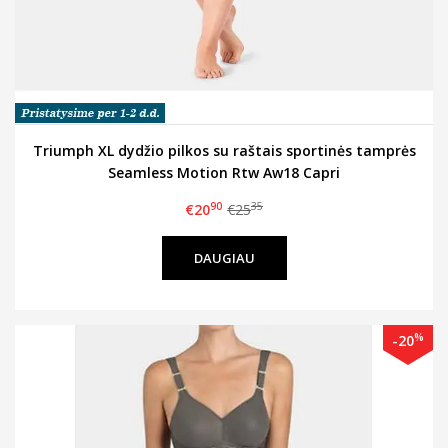
Triumph XL dydžio pilkos su raštais sportinės tamprės
Seamless Motion Rtw Aw18 Capri
90
35
€20
€25
DAUGIAU
%
-20