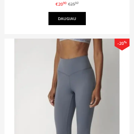
90
97
€20
€25
DAUGIAU
%
-20