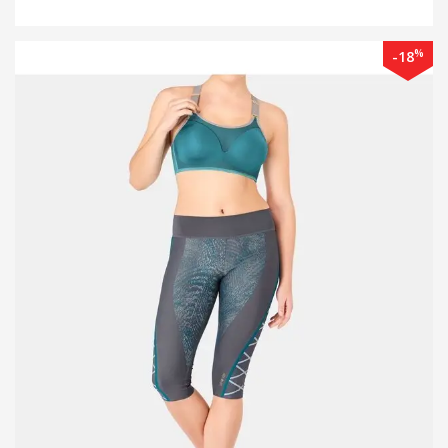
%
-18