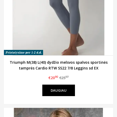
Triumph M(38) L(40) dydžio melsvos spalvos sportinės
tamprės Cardio RTW SS22 7/8 Leggins sd EX
90
97
€20
€25
DAUGIAU