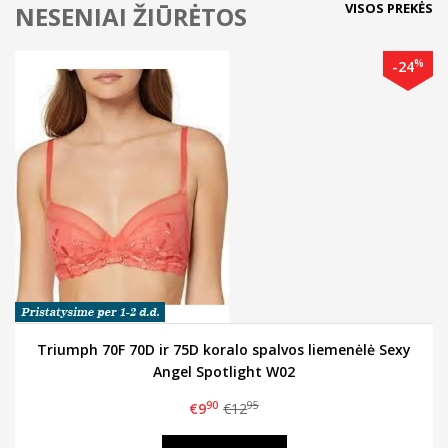
VISOS PREKĖS
NESENIAI ŽIŪRĖTOS
%
-24
Triumph 70F 70D ir 75D koralo spalvos liemenėlė Sexy
Angel Spotlight W02
90
95
€9
€12