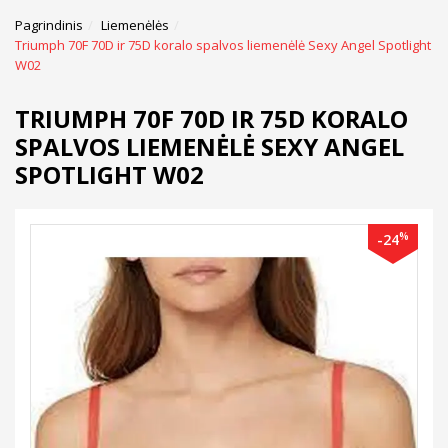
Pagrindinis
Liemenėlės
Triumph 70F 70D ir 75D koralo spalvos liemenėlė Sexy Angel Spotlight
W02
TRIUMPH 70F 70D IR 75D KORALO
SPALVOS LIEMENĖLĖ SEXY ANGEL
SPOTLIGHT W02
%
-24