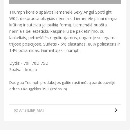
Triumph koralo spalvos liemenėlė Sexy Angel Spotlight
W02, dekoruota blizgiais nėriniais. Liemenėlė pilnai dengia
krūtinę ir suteikia jai puikią formą. Liemenėlė puošta
nėriniais bei estetišku kaspinėliu.Be pakietinimo, su
lankeliais, petnešėlės reguliuojamos, nugaroje susegama
trijose pozicijose. Sudėtis - 6% elastanas, 80% poliesteris ir
14% poliamidas. Gamintojas Triumph.
Dydis - 70F 70D 75D
Spalva - koralo
Daugiau Triumph produkcijos galite rasti mūsų parduotuvėjė
adresu Raugyklos 19-2 (lizdas.in).
(0) ATSILIEPIMAI