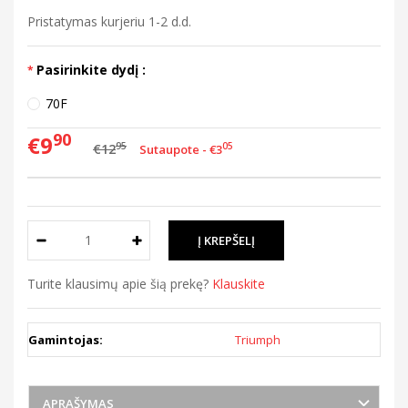
Pristatymas kurjeriu 1-2 d.d.
Pasirinkite dydį :
70F
90
€9
95
€12
05
Sutaupote - €3
Turite klausimų apie šią prekę?
Klauskite
Gamintojas:
Triumph
APRAŠYMAS