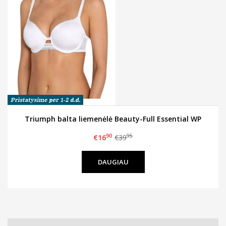
Triumph balta liemenėlė Beauty-Full Essential WP
90
95
€16
€39
DAUGIAU