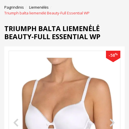
Pagrindinis
Liemenėlės
Triumph balta liemenėlė Beauty-Full Essential WP
TRIUMPH BALTA LIEMENĖLĖ
BEAUTY-FULL ESSENTIAL WP
%
-58