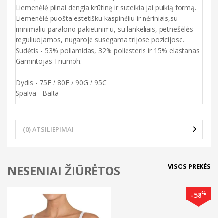
Liemenėlė pilnai dengia krūtinę ir suteikia jai puikią formą.
Liemenėlė puošta estetišku kaspinėliu ir nėriniais,su
minimaliu paralono pakietinimu, su lankeliais, petnešėlės
reguliuojamos, nugaroje susegama trijose pozicijose.
Sudėtis - 53% poliamidas, 32% poliesteris ir 15% elastanas.
Gamintojas Triumph.
Dydis - 75F / 80E / 90G / 95C
Spalva - Balta
(0) ATSILIEPIMAI
VISOS PREKĖS
NESENIAI ŽIŪRĖTOS
%
-58