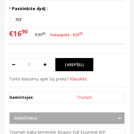
Pasirinkite dydį :
70F
90
€16
95
€39
05
Sutaupote - €23
Turite klausimų apie šią prekę?
Klauskite
Gamintojas:
Triumph
APRAŠYMAS
Triumph balta liemenėlė Beauty-Full Essential WP.