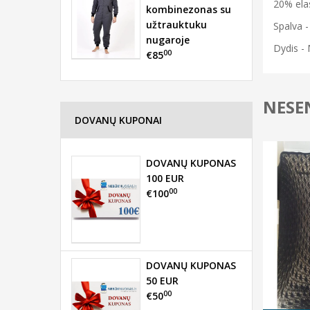
20% ela
kombinezonas su
užtrauktuku
Spalva -
nugaroje
Dydis -
00
€85
NESEN
DOVANŲ KUPONAI
DOVANŲ KUPONAS
100 EUR
00
€100
DOVANŲ KUPONAS
50 EUR
00
€50