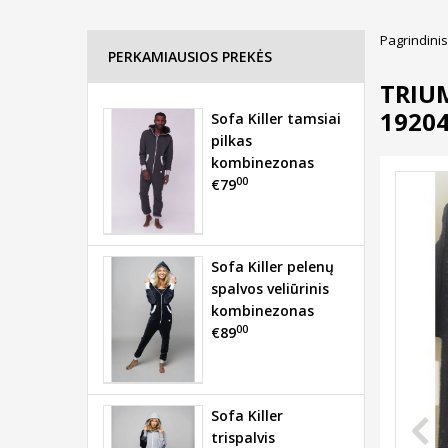
Pagrindinis
PERKAMIAUSIOS PREKĖS
TRIU
1920
Sofa Killer tamsiai
pilkas
kombinezonas
00
€79
Sofa Killer pelenų
spalvos veliūrinis
kombinezonas
00
€89
Sofa Killer
trispalvis