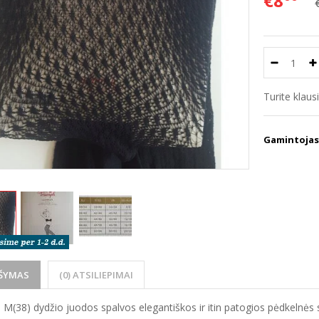
€8
Turite klau
Gamintojas
ŠYMAS
(0) ATSILIEPIMAI
M(38) dydžio juodos spalvos elegantiškos ir itin patogios pėdkelnės 