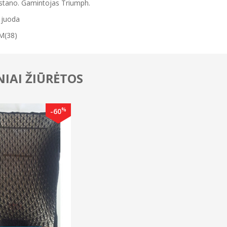
stano. Gamintojas Triumph.
 juoda
 M(38)
IAI ŽIŪRĖTOS
%
-60