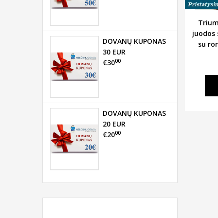
Trium
juodos 
DOVANŲ KUPONAS
su ro
30 EUR
00
€30
DOVANŲ KUPONAS
20 EUR
00
€20