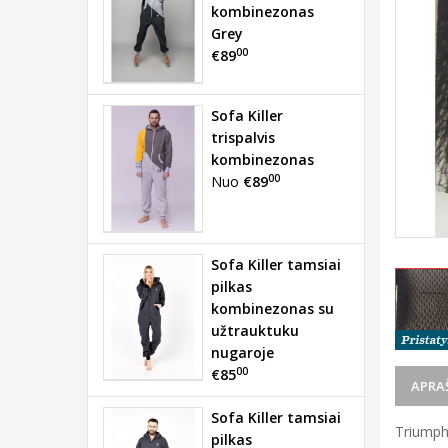
kombinezonas
Grey
00
€89
Sofa Killer
trispalvis
kombinezonas
00
Nuo
€89
Sofa Killer tamsiai
pilkas
kombinezonas su
užtrauktuku
nugaroje
00
€85
APRA
Sofa Killer tamsiai
Triumph 
pilkas