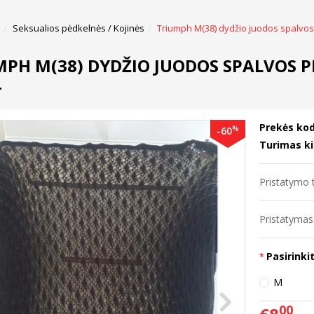
Seksualios pėdkelnės / Kojinės
Triumph M(38) dydžio juodos spalvos
MPH M(38) DYDŽIO JUODOS SPALVOS 
4
Prekės kod
%
-60
Turimas ki
Pristatymo t
Pristatymas 
Pasirinkit
M
00