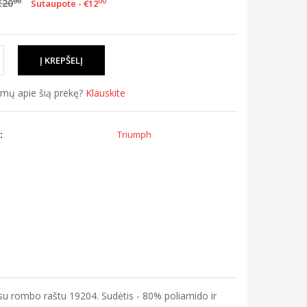
00
€20
00
Sutaupote - €12
simų apie šią prekę?
Klauskite
:
Triumph
su rombo raštu 19204. Sudėtis - 80% poliamido ir