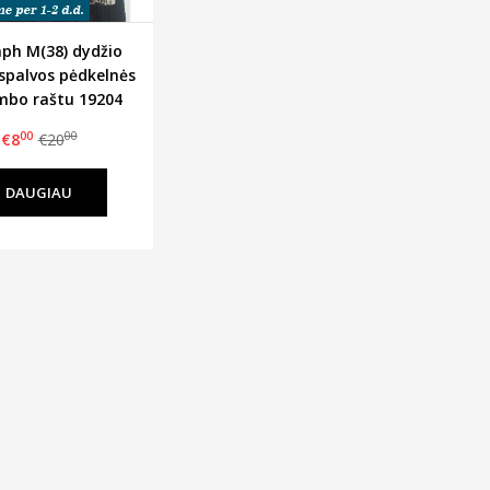
ph M(38) dydžio
spalvos pėdkelnės
mbo raštu 19204
00
00
€8
€20
DAUGIAU