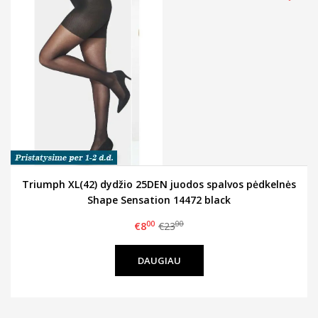
Triumph XL(42) dydžio 25DEN juodos spalvos pėdkelnės
Shape Sensation 14472 black
00
00
€8
€23
DAUGIAU