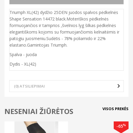
Triumph XL(42) dydžio 25DEN juodos spalvos pėdkelnės
Shape Sensation 14472 black.Moteriškos pėdkelnės
formuojančios ir tamprios ,švelnios lyg šilkas pėdkelnės
elegantiškoms kojoms su formuojančiomis kelnaitėmis ir
patogiu juosmeniu.Sudėtis - 78% poliamido ir 22%
elastano.Gamintojas Triumph.
Spalva - juoda
Dydis - XL(42)
(0) ATSILIEPIMAI
VISOS PREKĖS
NESENIAI ŽIŪRĖTOS
%
-65