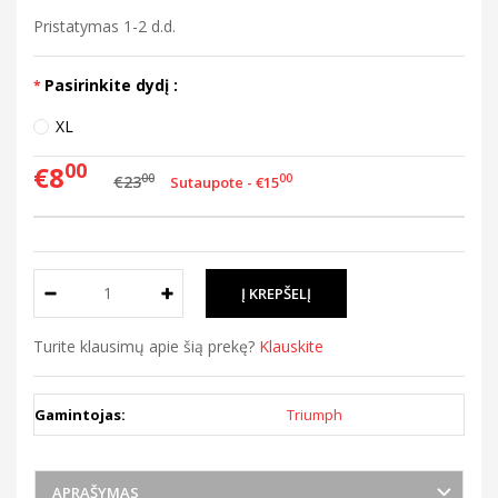
Pristatymas 1-2 d.d.
Pasirinkite dydį :
XL
00
€8
00
€23
00
Sutaupote - €15
Turite klausimų apie šią prekę?
Klauskite
Gamintojas:
Triumph
APRAŠYMAS