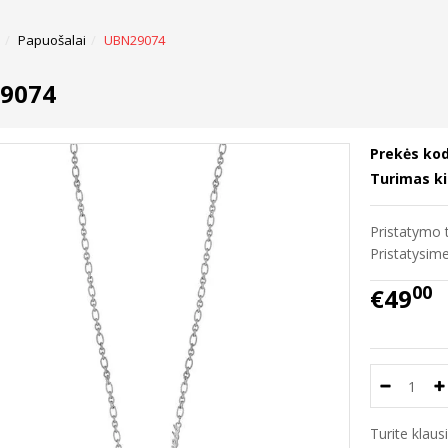
Papuošalai
UBN29074
9074
Prekės kod
Turimas ki
Pristatymo t
Pristatysi
00
€49
Turite klau