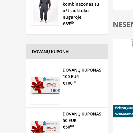
kombinezonas su
užtrauktuku
nugaroje
NESEN
00
€85
DOVANŲ KUPONAI
DOVANŲ KUPONAS
100 EUR
00
€100
DOVANŲ KUPONAS
50 EUR
00
€50