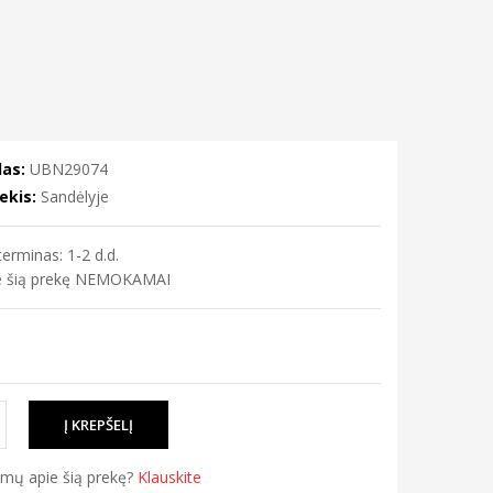
as:
UBN29074
ekis:
Sandėlyje
erminas: 1-2 d.d.
me šią prekę NEMOKAMAI
simų apie šią prekę?
Klauskite