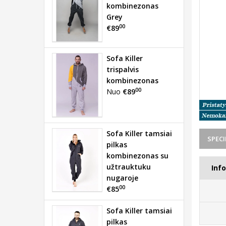
kombinezonas
Grey
00
€89
Sofa Killer
trispalvis
kombinezonas
00
Nuo
€89
Sofa Killer tamsiai
SPECI
pilkas
kombinezonas su
užtrauktuku
Inf
nugaroje
00
€85
Sofa Killer tamsiai
pilkas