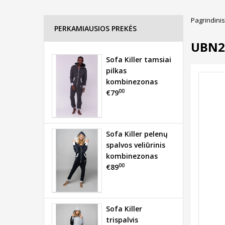
Pagrindinis
PERKAMIAUSIOS PREKĖS
UBN2
Sofa Killer tamsiai
pilkas
kombinezonas
00
€79
Sofa Killer pelenų
spalvos veliūrinis
kombinezonas
00
€89
Sofa Killer
trispalvis