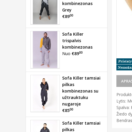
kombinezonas
Grey
00
€89
Sofa Killer
trispalvis
kombinezonas
00
Nuo
€89
Sofa Killer tamsiai
APRA
pilkas
kombinezonas su
Produkto
užtrauktuku
Lytis: M
nugaroje
Spalva: 
00
€85
Žiedo dy
Bendras
Sofa Killer tamsiai
pilkas