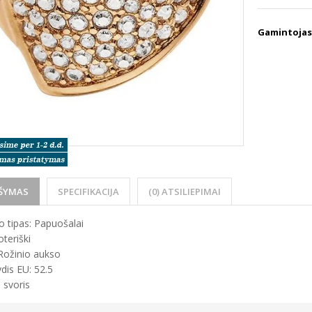
Gamintojas
ŠYMAS
SPECIFIKACIJA
(0) ATSILIEPIMAI
 tipas: Papuošalai
oteriški
Rožinio aukso
dis EU: 52.5
 svoris