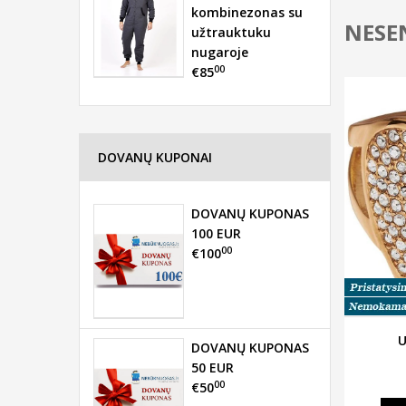
kombinezonas su
NESEN
užtrauktuku
nugaroje
00
€85
DOVANŲ KUPONAI
DOVANŲ KUPONAS
100 EUR
00
€100
U
DOVANŲ KUPONAS
50 EUR
00
€50