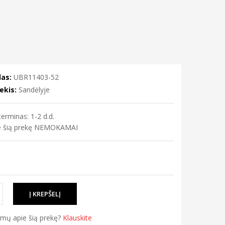
as:
UBR11403-52
ekis:
Sandėlyje
erminas: 1-2 d.d.
me šią prekę NEMOKAMAI
simų apie šią prekę?
Klauskite