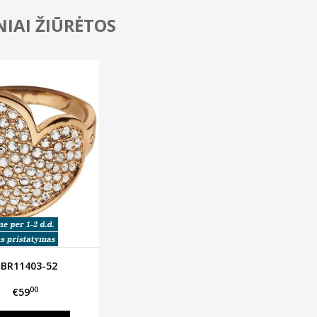
IAI ŽIŪRĖTOS
BR11403-52
00
€59