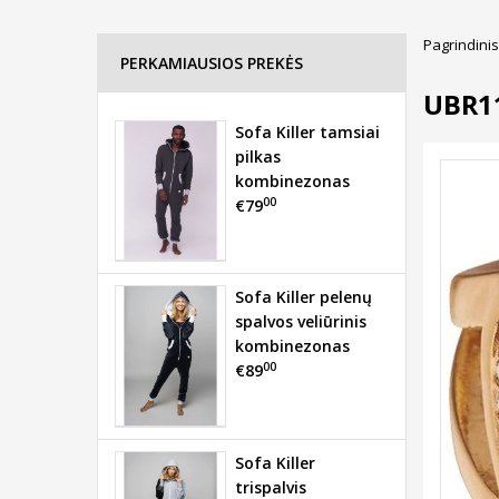
Pagrindinis
PERKAMIAUSIOS PREKĖS
UBR1
Sofa Killer tamsiai
pilkas
kombinezonas
00
€79
Sofa Killer pelenų
spalvos veliūrinis
kombinezonas
00
€89
Sofa Killer
trispalvis