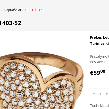
Papuošalai
UBR11403-52
1403-52
Prekės kod
Turimas ki
Pristatymo t
Pristatysi
00
€59
Turite klau