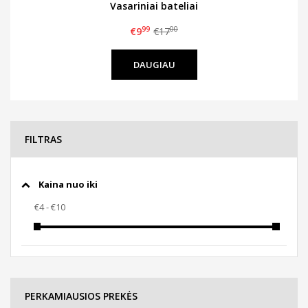
Vasariniai bateliai
99
00
€9
€17
DAUGIAU
FILTRAS
Kaina nuo iki
PERKAMIAUSIOS PREKĖS