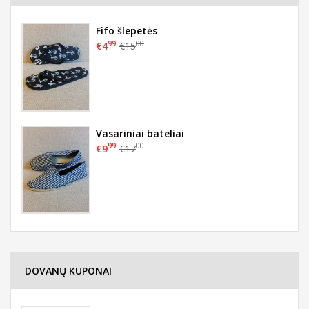
Fifo šlepetės
99
00
€4
€15
Vasariniai bateliai
99
00
€9
€17
DOVANŲ KUPONAI