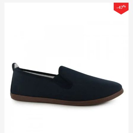
nei automobilis. Pasikaustę verslininkai taip pat dažnai atkreipia
%
-47
dėmesį į avalynę ir laikrodį nei iššaukiančiai atrodantį prabangų
kostiumą, nes smulkmenos labiausiai išduoda žmogaus
asmenybę. Todėl neverta taupyti batams. Geri batai yra patikimas
palydovas ir puikus įvaizdžio kūrėjas. Todėl nedvejok, batai
internetu pasiekiami jau dabar.