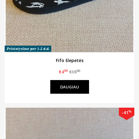
Fifo šlepetės
99
00
€4
€15
DAUGIAU
%
-41