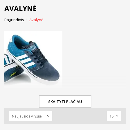
AVALYNĖ
Pagrindinis
Avalynė
Su gerais batais visos kliūtys įveikiamos.
SKAITYTI PLAČIAU
Anot įvairiausių apklausų, merginos sutikusios vaikinus pirmiausia
nužvelgia... batus. Taip taip, avalynė yra itin svarbi aprangos
detalė, lemianti kokį įspūdį sudarysi. Tvarkingi, nenuplyšę,
neišklišę ir, žinoma, nuvalyti batai dažnai daro daug didesnį įspūdį