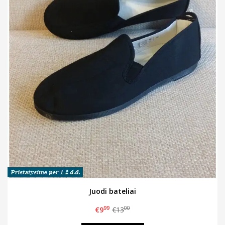
Juodi bateliai
99
00
€9
€13