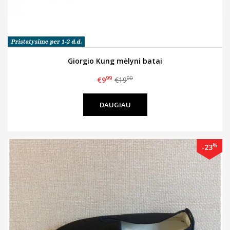
Giorgio Kung mėlyni batai
99
00
€9
€19
DAUGIAU
%
-23