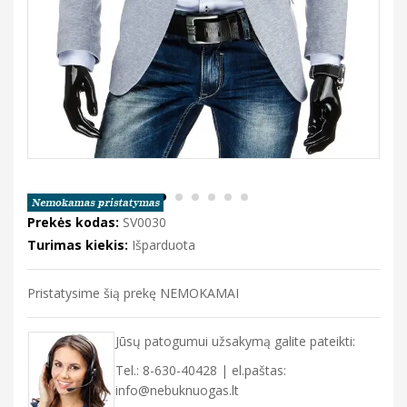
Prekės kodas:
SV0030
Turimas kiekis:
Išparduota
Pristatysime šią prekę NEMOKAMAI
Jūsų patogumui užsakymą galite pateikti:
Tel.: 8-630-40428 | el.paštas:
info@nebuknuogas.lt