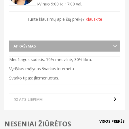
I-V nuo 9:00 iki 17:00 val.
Turite klausimų apie šią prekę?
Klauskite
APRAŠYMAS
Medžiagos sudetis: 70% medvilnė, 30% likra.
Vyriškas mėlynas švarkas internetu.
Švarko tipas: Įliemenuotas.
(0) ATSILIEPIMAI
VISOS PREKĖS
NESENIAI ŽIŪRĖTOS