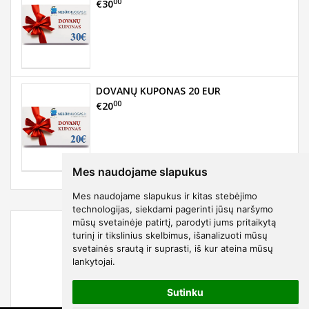
00
€30
DOVANŲ KUPONAS 20 EUR
00
€20
Mes naudojame slapukus
Mes naudojame slapukus ir kitas stebėjimo
technologijas, siekdami pagerinti jūsų naršymo
mūsų svetainėje patirtį, parodyti jums pritaikytą
turinį ir tikslinius skelbimus, išanalizuoti mūsų
svetainės srautą ir suprasti, iš kur ateina mūsų
lankytojai.
Sutinku