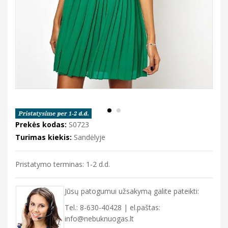
Prekės kodas:
S0723
Turimas kiekis:
Sandėlyje
Pristatymo terminas: 1-2 d.d.
Jūsų patogumui užsakymą galite pateikti:
Tel.: 8-630-40428 | el.paštas:
info@nebuknuogas.lt