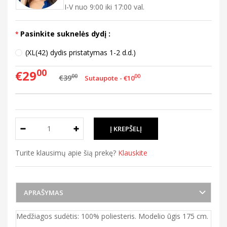
I-V nuo 9:00 iki 17:00 val.
Pasinkite suknelės dydį :
(XL(42) dydis pristatymas 1-2 d.d.)
00
€29
00
€39
00
Sutaupote - €10
Turite klausimų apie šią prekę?
Klauskite
APRAŠYMAS
Medžiagos sudėtis: 100% poliesteris. Modelio ūgis 175 cm.