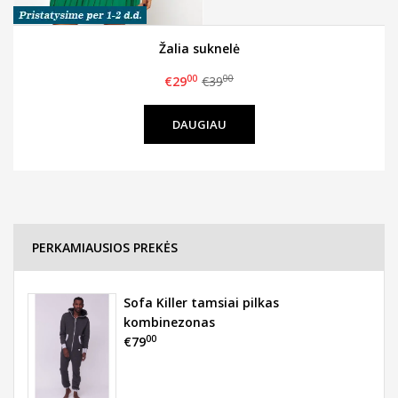
Žalia suknelė
00
00
€29
€39
DAUGIAU
PERKAMIAUSIOS PREKĖS
Sofa Killer tamsiai pilkas
kombinezonas
00
€79