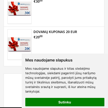
00
€30
DOVANŲ KUPONAS 20 EUR
00
€20
Mes naudojame slapukus
Mes naudojame slapukus ir kitas stebėjimo
technologijas, siekdami pagerinti jūsų naršymo
mūsų svetainėje patirtį, parodyti jums pritaikytą
turinį ir tikslinius skelbimus, išanalizuoti mūsų
svetainės srautą ir suprasti, iš kur ateina mūsų
lankytojai.
Sutinku