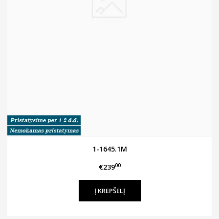
1-1645.1M
00
€239