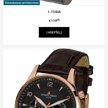
1-1540A
00
€119