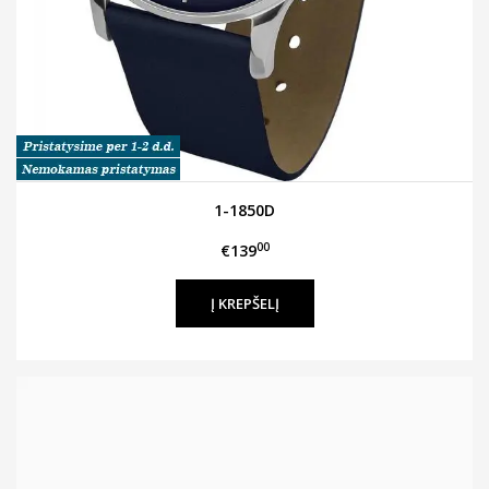
1-1850D
00
€139