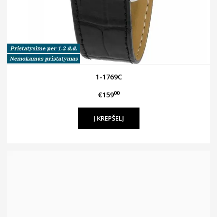
1-1769C
00
€159