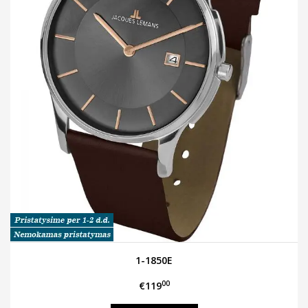
1-1850E
00
€119