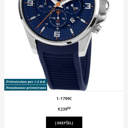
1-1799C
00
€239