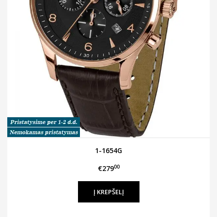
1-1654G
00
€279