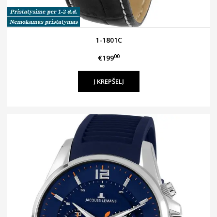
1-1801C
00
€199