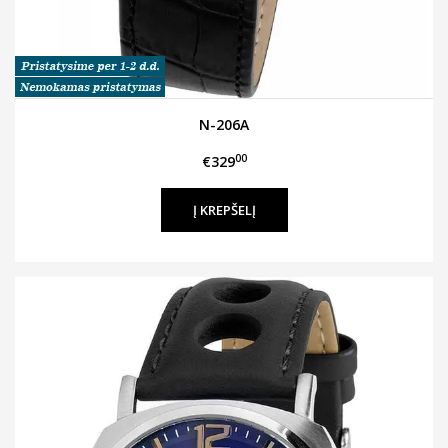
N-206A
00
€329