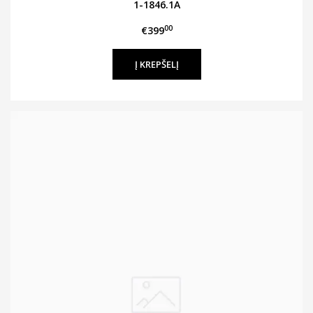
1-1846.1A
00
€399