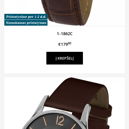
1-1862C
00
€179