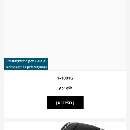
1-1801G
00
€219