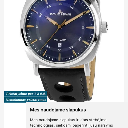
Mes naudojame slapukus
1-1943K
Mes naudojame slapukus ir kitas stebėjimo
00
€159
technologijas, siekdami pagerinti jūsų naršymo