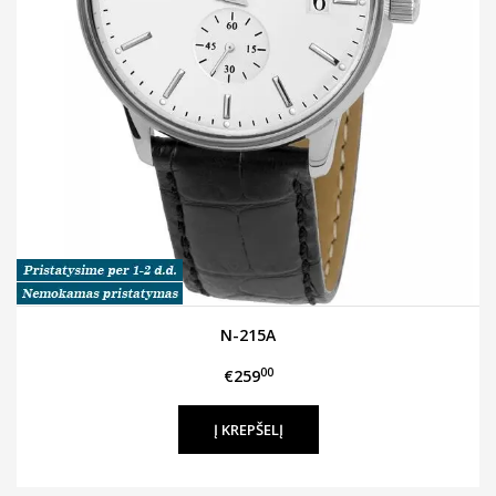
N-215A
00
€259