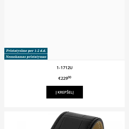
1-1712U
00
€229