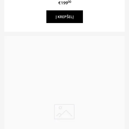
00
€199