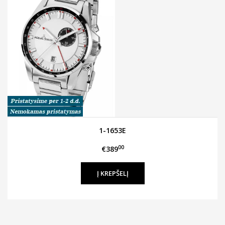
1-1653E
00
€389