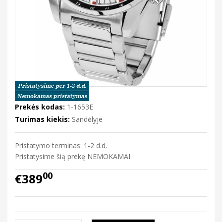
Prekės kodas:
1-1653E
Turimas kiekis:
Sandėlyje
Pristatymo terminas: 1-2 d.d.
Pristatysime šią prekę NEMOKAMAI
00
€389