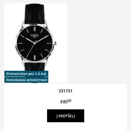
331731
00
€85