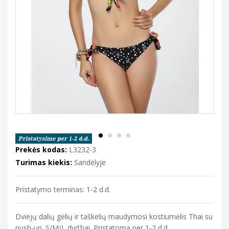
Prekės kodas:
L3232-3
Turimas kiekis:
Sandėlyje
Pristatymo terminas: 1-2 d.d.
Dviejų dalių gėlių ir taškelių maudymosi kostiumėlis Thai su
push-up. S/M/L dydžiai. Pristatoma per 1-2 d.d.