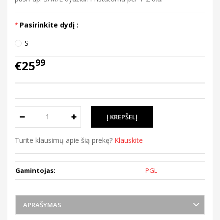
Pasirinkite dydį :
S
99
€25
Turite klausimų apie šią prekę?
Klauskite
Gamintojas:
PGL
APRAŠYMAS