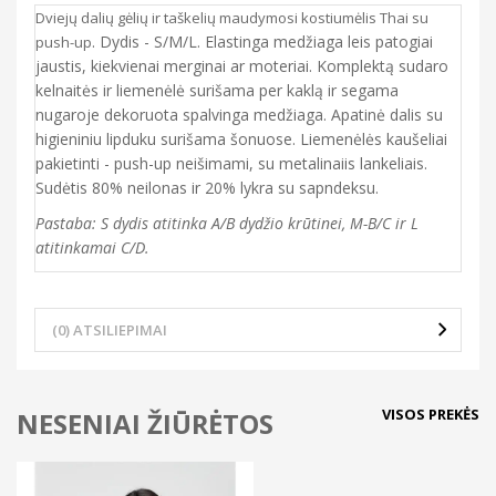
Dviejų dalių gėlių ir taškelių maudymosi kostiumėlis Thai su
. Dydis - S/M/L. Elastinga medžiaga leis patogiai
push-up
jaustis, kiekvienai merginai ar moteriai. Komplektą sudaro
kelnaitės ir liemenėlė surišama per kaklą ir segama
nugaroje dekoruota spalvinga medžiaga. Apatinė dalis su
higieniniu lipduku surišama šonuose. Liemenėlės kaušeliai
pakietinti - push-up neišimami, su metalinaiis lankeliais.
Sudėtis 80% neilonas ir 20% lykra su sapndeksu.
Pastaba: S dydis atitinka A/B dydžio krūtinei, M-B/C ir L
atitinkamai C/D.
(0) ATSILIEPIMAI
VISOS PREKĖS
NESENIAI ŽIŪRĖTOS