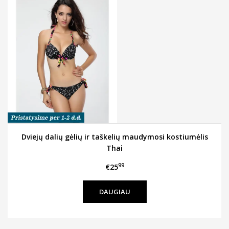
Dviejų dalių gėlių ir taškelių maudymosi kostiumėlis
Thai
99
€25
DAUGIAU