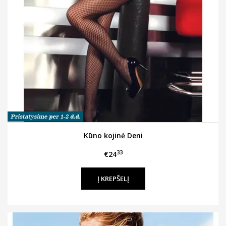
Kūno kojinė Deni
33
€24