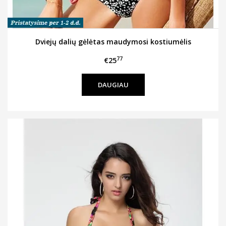
Dviejų dalių gėlėtas maudymosi kostiumėlis
77
€25
DAUGIAU