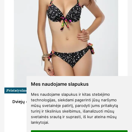
Mes naudojame slapukus
Mes naudojame slapukus ir kitas stebėjimo
technologijas, siekdami pagerinti jūsų naršymo
Dviejų dalių gėlių ir taškelių maudymosi kostiumėlis
mūsų svetainėje patirtį, parodyti jums pritaikytą
Thai
turinį ir tikslinius skelbimus, išanalizuoti mūsų
svetainės srautą ir suprasti, iš kur ateina mūsų
99
€25
lankytojai.