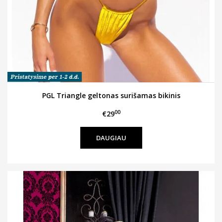
PGL Triangle geltonas surišamas bikinis
00
€29
DAUGIAU