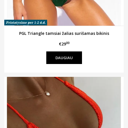
PGL Triangle tamsiai žalias surišamas bikinis
00
€29
DAUGIAU