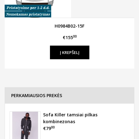
H0984B02-15F
00
€155
PERKAMIAUSIOS PREKĖS
Sofa Killer tamsiai pilkas
kombinezonas
00
€79