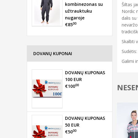
kombinezonas su
Šiltas j
užtrauktuku
Nordic m
nugaroje
dalis su
00
€85
nevaržo 
tradiciš
Skalbti 
Sudėtis:
DOVANŲ KUPONAI
Galimi i
DOVANŲ KUPONAS
100 EUR
NESEN
00
€100
DOVANŲ KUPONAS
50 EUR
00
€50