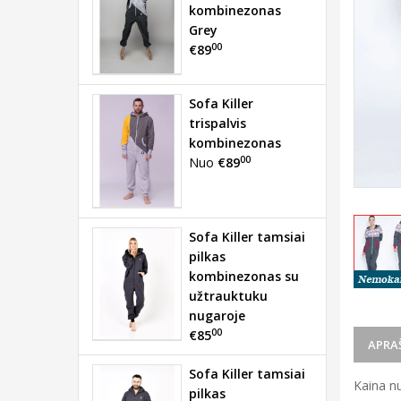
kombinezonas
Grey
00
€89
Sofa Killer
trispalvis
kombinezonas
00
Nuo
€89
Sofa Killer tamsiai
pilkas
kombinezonas su
užtrauktuku
nugaroje
00
€85
APRA
Sofa Killer tamsiai
Kaina n
pilkas