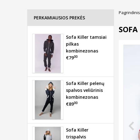
Pagrindinis
PERKAMIAUSIOS PREKĖS
SOFA
Sofa Killer tamsiai
pilkas
kombinezonas
00
€79
Sofa Killer pelenų
spalvos veliūrinis
kombinezonas
00
€89
Sofa Killer
trispalvis