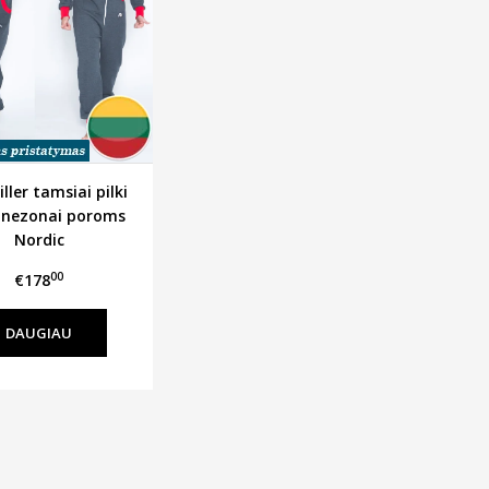
ller tamsiai pilki
nezonai poroms
Nordic
00
€178
DAUGIAU