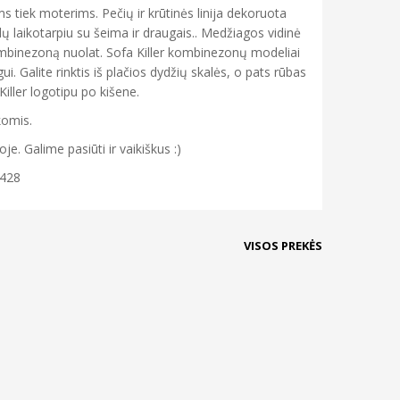
ms tiek moterims. Pečių ir krūtinės linija dekoruota
dų laikotarpiu su šeima ir draugais.. Medžiagos vidinė
 kombinezoną nuolat. Sofa Killer kombinezonų modeliai
ui. Galite rinktis iš plačios dydžių skalės, o pats rūbas
 Killer logotipu po kišene.
komis.
. Galime pasiūti ir vaikiškus :)
 428
VISOS PREKĖS