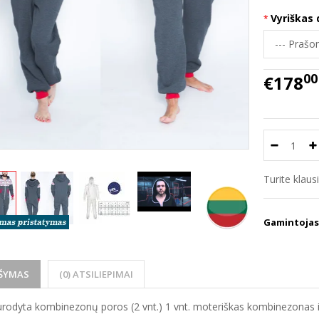
Vyriškas 
00
€178
Turite klau
Gamintojas
ŠYMAS
(0) ATSILIEPIMAI
urodyta kombinezonų poros (2 vnt.) 1 vnt. moteriškas kombinezonas i