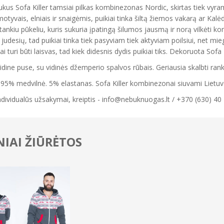
aukus Sofa Killer tamsiai pilkas kombinezonas Nordic, skirtas tiek vyra
otyvais, elniais ir snaigėmis, puikiai tinka šiltą žiemos vakarą ar Kalė
 tankiu pūkeliu, kuris sukuria įpatingą šilumos jausmą ir norą vilkėti
judesių, tad puikiai tinka tiek pasyviam tiek aktyviam poilsiui, net mieg
kai turi būti laisvas, tad kiek didesnis dydis puikiai tiks. Dekoruota Sofa
vidine puse, su vidinės džemperio spalvos rūbais. Geriausia skalbti ran
 95% medvilnė. 5% elastanas. Sofa Killer kombinezonai siuvami Lietuvoje
ndividualūs užsakymai, kreiptis - info@nebuknuogas.lt / +370 (630) 40
IAI ŽIŪRĖTOS