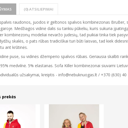
ŠYMAS
(0) ATSILIEPIMAI
rispalvis raudonos, juodos ir geltonos spalvos kombinezonas BruBer, sk
garoje. Medžiagos vidinė dalis su tankiu pūkeliu, kuris sukuria įpatin
ler kombinezonų modeliai nevaržo judesių, tad puikiai tinka tiek pasyvia
dydžių skalės, o pats rūbas tradiciškai turi būti laisvas, tad kiek didesn
ėtu ant krūtinės.
vidine puse, su vidinės džemperio spalvos rūbais. Geriausia skalbti ran
 95% medvilnė. 5% elastanas. Sofa Killer kombinezonai siuvami Lietuvoje
ndividualūs užsakymai, kreiptis - info@nebuknuogas.lt / +370 (630) 40
s prekės