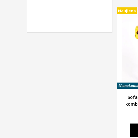
Naujiena
Sofa 
kombi