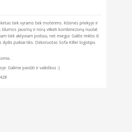
irtas tiek vyrams tiek moterims. Kišenės priekyje ir
gą šilumos jausmą ir norą vilkėti kombinezoną nuolat.
m tiek aktyviam poilsiui, net miegui. Galite rinktis iš
is dydis puikiai tiks. Dekoruotas Sofa KIller logotipu
komis.
. Galime pasiūti ir vaikiškus :)
 428