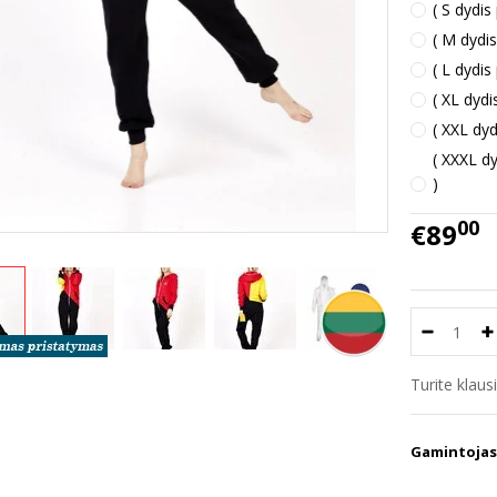
( S dydis
( M dydis
( L dydis
( XL dydi
( XXL dyd
( XXXL dy
)
00
€89
Turite klau
Gamintojas