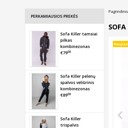
Pagrindinis
PERKAMIAUSIOS PREKĖS
SOFA
Sofa Killer tamsiai
pilkas
Naujie
kombinezonas
00
€79
Sofa Killer pelenų
spalvos veliūrinis
kombinezonas
00
€89
Sofa Killer
trispalvis