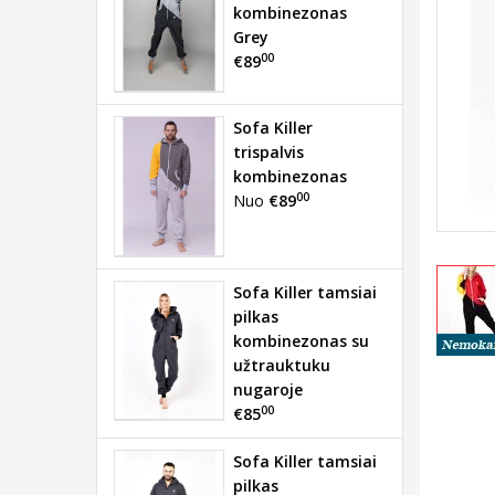
kombinezonas
Grey
00
€89
Sofa Killer
trispalvis
kombinezonas
00
Nuo
€89
Sofa Killer tamsiai
pilkas
kombinezonas su
užtrauktuku
nugaroje
00
€85
Sofa Killer tamsiai
pilkas