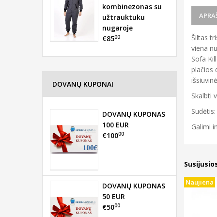
kombinezonas su
APRA
užtrauktuku
nugaroje
Šiltas t
00
€85
viena nu
Sofa Kil
plačios 
išsiuvin
DOVANŲ KUPONAI
Skalbti 
Sudėtis:
DOVANŲ KUPONAS
100 EUR
Galimi i
00
€100
Susijusio
Naujiena
DOVANŲ KUPONAS
50 EUR
00
€50