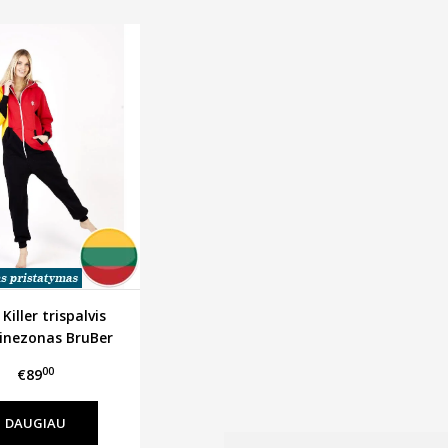
Killer trispalvis
nezonas BruBer
00
€89
DAUGIAU