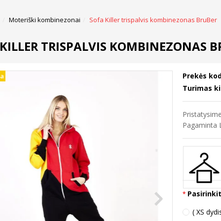
Moteriški kombinezonai
Sofa Killer trispalvis kombinezonas BruBer
 KILLER TRISPALVIS KOMBINEZONAS B
Prekės kod
na
Turimas ki
Pristatysi
Pagaminta L
Pasirinki
( XS dydi