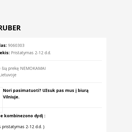
RUBER
as:
9060303
ekis:
Pristatymas 2-12 d.d.
me šią prekę NEMOKAMAI
ietuvoje
Nori pasimatuoti? Užsuk pas mus į biurą
Vilniuje.
te kombinezono dydį :
s pristatymas 2-12 d.d. )