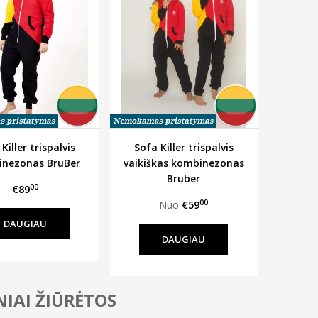
Killer trispalvis
Sofa Killer trispalvis
nezonas BruBer
vaikiškas kombinezonas
Bruber
00
€89
00
Nuo
€59
DAUGIAU
DAUGIAU
IAI ŽIŪRĖTOS