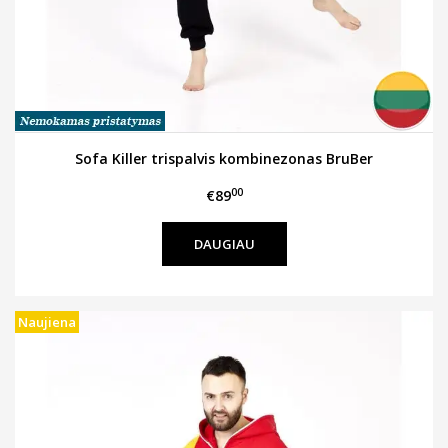
Sofa Killer trispalvis kombinezonas BruBer
00
€89
DAUGIAU
Naujiena