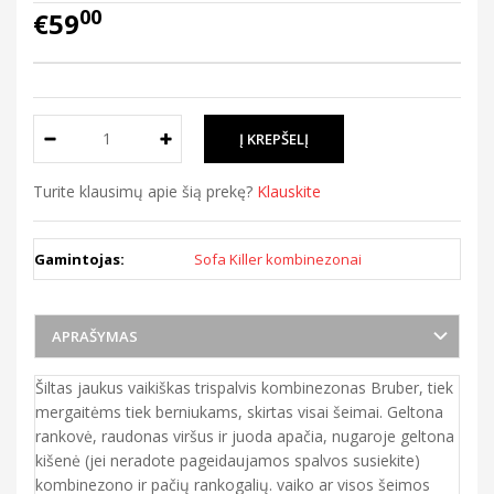
00
€59
Turite klausimų apie šią prekę?
Klauskite
Gamintojas:
Sofa Killer kombinezonai
APRAŠYMAS
Šiltas jaukus vaikiškas trispalvis kombinezonas Bruber, tiek
mergaitėms tiek berniukams, skirtas visai šeimai. Geltona
rankovė, raudonas viršus ir juoda apačia, nugaroje geltona
kišenė (jei neradote pageidaujamos spalvos susiekite)
kombinezono ir pačių rankogalių. vaiko ar visos šeimos