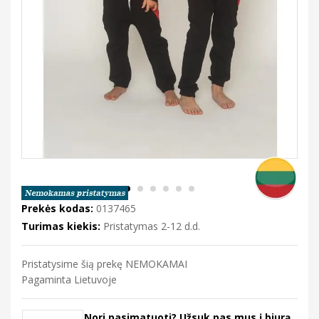
Prekės kodas:
0137465
Turimas kiekis:
Pristatymas 2-12 d.d.
Pristatysime šią prekę NEMOKAMAI
Pagaminta Lietuvoje
Nori pasimatuoti? Užsuk pas mus į biurą