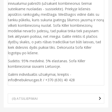
iniviualumui pabrėžti (užsakant kombineonus šeimai
suteikiame nuolaidas - susisiekite). Priekyje kišenės
apsiūtos rankogalių medžiaga. Medžiagos vidinė dalis su
tankiu pūkeliu, kuris sukuria įpatingą šilumos jausmą ir norą
vilkėti kombinezoną nuolat. Sofa Killer kombinezonų
modeliai nevaržo judesių, tad puikiai tinka tiek pasyviam
tiek aktyviam poilsiui, net miegui. Galite rinktis iš plačios
dydžių skalės, o pats rūbas tradiciškai turi būti laisvas, tad
kiek didesnis dydis puikiai tiks. Dekoruota Sofa Killer
logotipu po kišene.
Sudėtis: 95% medvilnė. 5% elastanas. Sofa Killer
kombinezonai siuvami Lietuvoje.
Galimi individualūs užsakymai, kreiptis -
info@nebuknuogas.lt / +370 (630) 40 428
(0) ATSILIEPIMAI