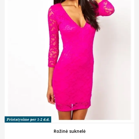
Rožinė suknelė