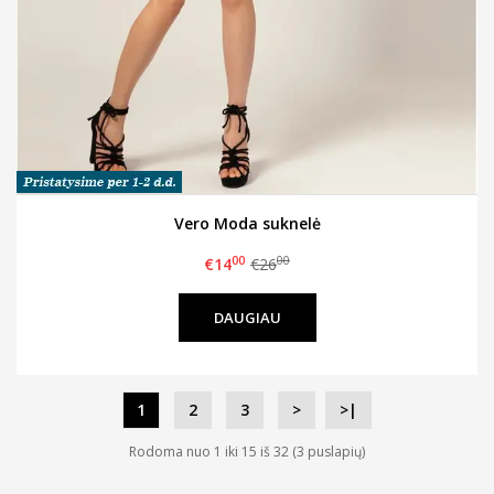
Vero Moda suknelė
00
00
€14
€26
DAUGIAU
1
2
3
>
>|
Rodoma nuo 1 iki 15 iš 32 (3 puslapių)