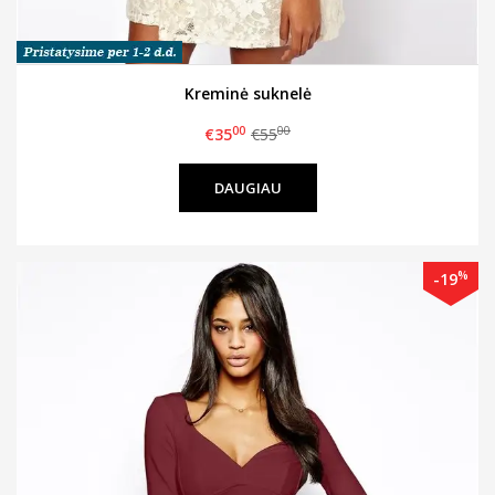
Kreminė suknelė
00
00
€35
€55
DAUGIAU
%
-19