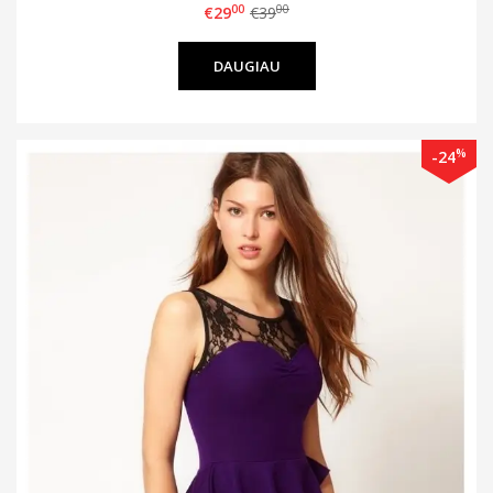
00
00
€29
€39
DAUGIAU
%
-24