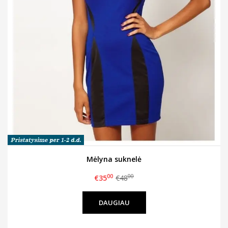
Mėlyna suknelė
00
00
€35
€48
DAUGIAU