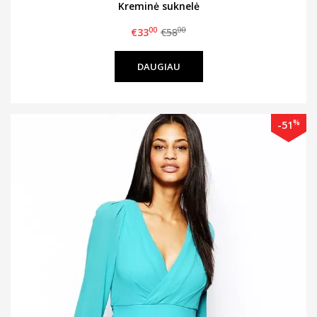
Kreminė suknelė
00
00
€33
€58
DAUGIAU
%
-51