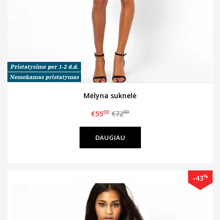
Mėlyna suknelė
00
00
€55
€72
DAUGIAU
%
-43