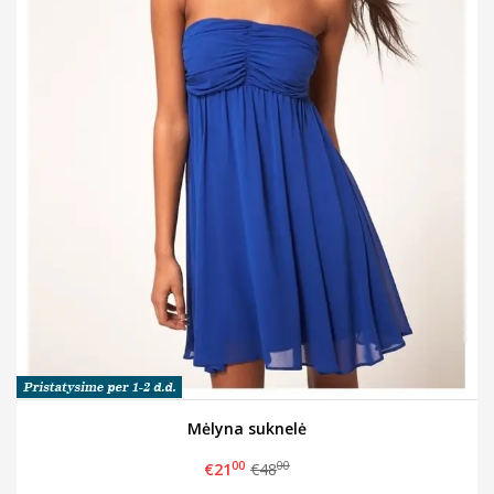
Mėlyna suknelė
00
00
€21
€48