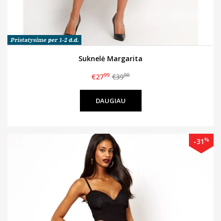
Suknelė Margarita
99
00
€27
€39
DAUGIAU
%
-31