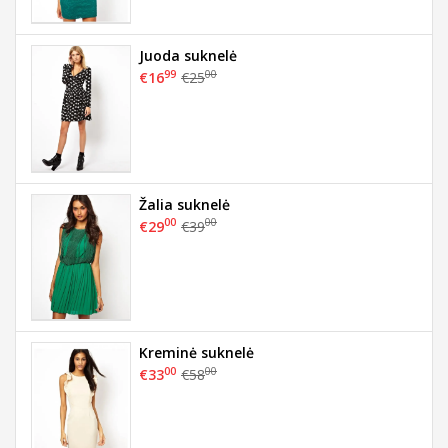
Juoda suknelė
99
00
€16
€25
Žalia suknelė
00
00
€29
€39
Kreminė suknelė
00
00
€33
€58