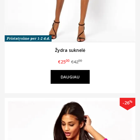
Žydra suknelė
00
00
€25
€42
DAUGIAU
%
-26