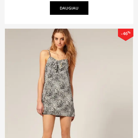
DAUGIAU
%
-46