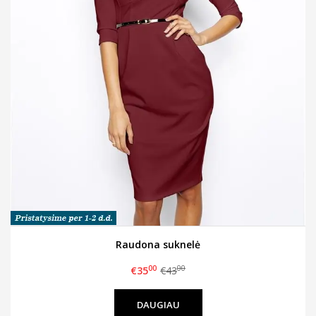
Raudona suknelė
00
00
€35
€43
DAUGIAU