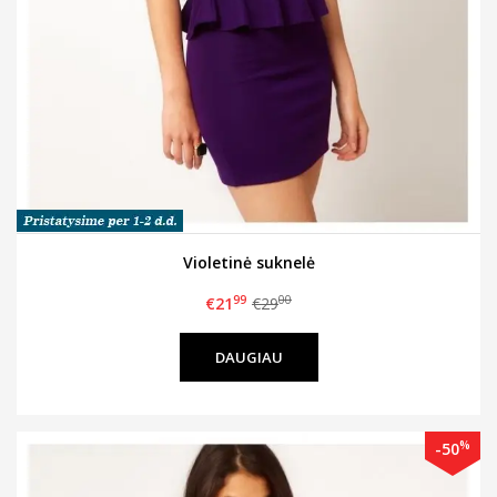
Violetinė suknelė
99
00
€21
€29
DAUGIAU
%
-50