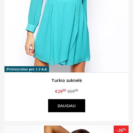
Turkio suknelė
00
00
€29
€59
DAUGIAU
%
-36