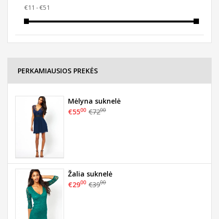
PERKAMIAUSIOS PREKĖS
Mėlyna suknelė
00
00
€55
€72
Žalia suknelė
00
00
€29
€39