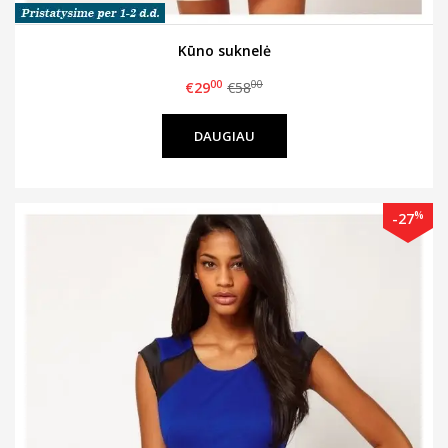
Kūno suknelė
00
00
€29
€58
DAUGIAU
%
-27