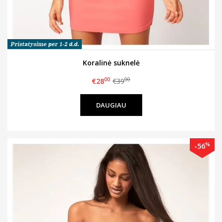
Koralinė suknelė
00
00
€28
€39
DAUGIAU
%
-56