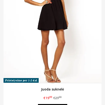
Juoda suknelė
99
00
€19
€29