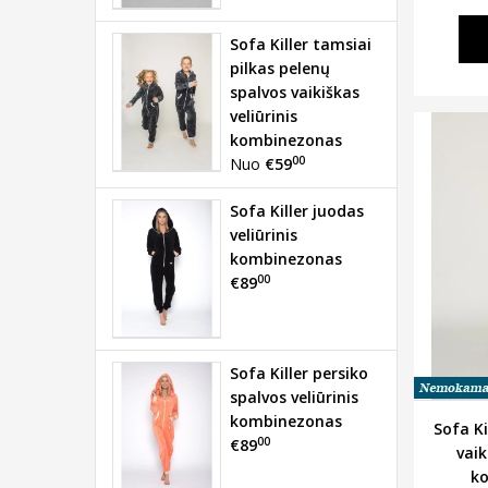
Sofa Killer tamsiai
pilkas pelenų
spalvos vaikiškas
veliūrinis
kombinezonas
00
Nuo
€59
Sofa Killer juodas
veliūrinis
kombinezonas
00
€89
Sofa Killer persiko
spalvos veliūrinis
kombinezonas
Sofa Ki
00
€89
vaik
k