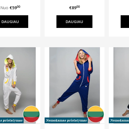
00
00
Nuo
€59
€89
DAUGIAU
DAUGIAU