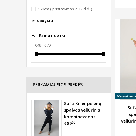
158cm ( pristatymas 2-12 d.d. )
daugiau
Kaina nuo iki
PERKAMIAUSIOS PREKĖS
Sofa Killer pelenų
Sofa
spalvos veliūrinis
spa
kombinezonas
veliūr
00
€89