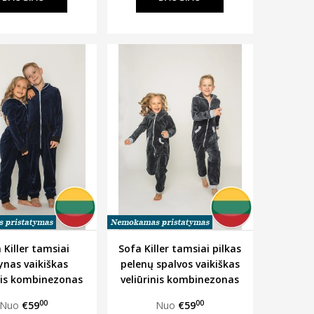
 Killer tamsiai
Sofa Killer tamsiai pilkas
ynas vaikiškas
pelenų spalvos vaikiškas
inis kombinezonas
veliūrinis kombinezonas
00
00
Nuo
€59
Nuo
€59