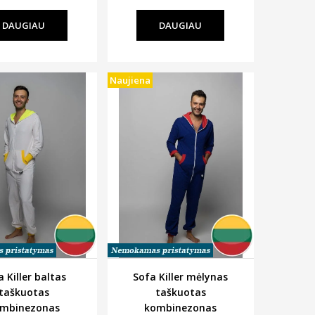
DAUGIAU
DAUGIAU
Naujiena
a Killer baltas
Sofa Killer mėlynas
taškuotas
taškuotas
mbinezonas
kombinezonas