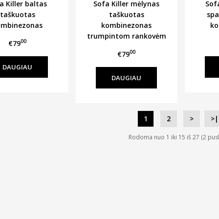
a Killer baltas
Sofa Killer mėlynas
Sofa
taškuotas
taškuotas
spa
ombinezonas
kombinezonas
ko
trumpintom rankovėm
00
€79
00
€79
DAUGIAU
DAUGIAU
1
2
>
>|
Rodoma nuo 1 iki 15 iš 27 (2 pus