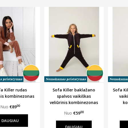
a Killer rudas
Sofa Killer baklažano
Sofa Ki
inis kombinezonas
spalvos vaikiškas
vaik
veliūrinis kombinezonas
ko
00
Nuo
€89
00
Nuo
€59
DAUGIAU
DAUGIAU