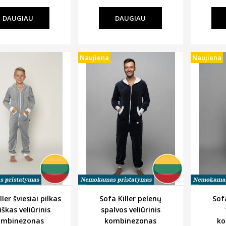
DAUGIAU
DAUGIAU
Naujiena
Naujiena
ller šviesiai pilkas
Sofa Killer pelenų
Sof
iškas veliūrinis
spalvos veliūrinis
ombinezonas
kombinezonas
ko