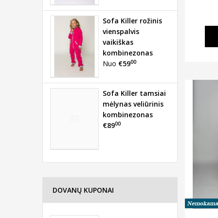
Sofa Killer rožinis
vienspalvis
vaikiškas
kombinezonas
00
Nuo
€59
Sofa Killer tamsiai
mėlynas veliūrinis
kombinezonas
00
€89
DOVANŲ KUPONAI