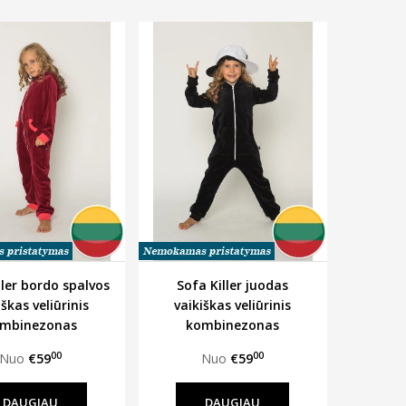
ller bordo spalvos
Sofa Killer juodas
iškas veliūrinis
vaikiškas veliūrinis
mbinezonas
kombinezonas
00
00
Nuo
€59
Nuo
€59
DAUGIAU
DAUGIAU