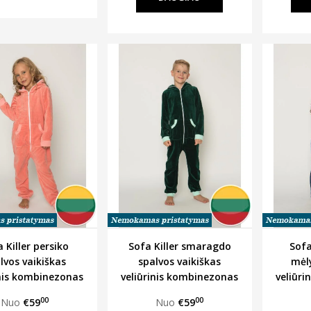
 Killer persiko
Sofa Killer smaragdo
Sofa
lvos vaikiškas
spalvos vaikiškas
mėl
inis kombinezonas
veliūrinis kombinezonas
veliūr
00
00
Nuo
€59
Nuo
€59