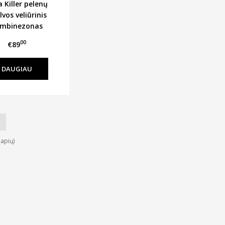
 Killer pelenų
lvos veliūrinis
mbinezonas
00
€89
DAUGIAU
lapių)