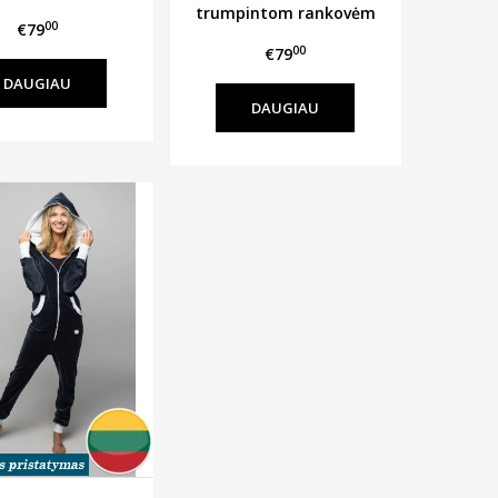
trumpintom rankovėm
00
€79
00
€79
DAUGIAU
DAUGIAU